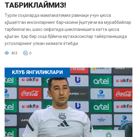
ТАБРИКЛАЙМИЗ!
Турли соҳаларда мамлакатимиз равнақи учун ҳисса
қўшаётган инсонларнинг барчасини ўқитувчи ва мураббийлар
тарбиялаган, шахс сифатида шаклланишига катта ҳисса
қўшган. Ҳар бир соҳа бўйича мутахассислар тайёрланишида
устозларнинг улкан хизмати ётибди.
453
0
КЛУБ ЯНГИЛИКЛАРИ