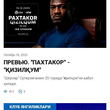
Октябрь 18, 2025
ПРЕВЬЮ. "ПАХТАКОР" -
"ҚИЗИЛҚУМ"
"Шерлар" Суперлиганинг 25-турида "Қизилқум"ни қабул
қилади.
412
0
КЛУБ ЯНГИЛИКЛАРИ