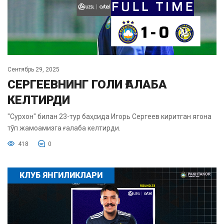
Сентябрь 29, 2025
СЕРГЕЕВНИНГ ГОЛИ ҒАЛАБА
КЕЛТИРДИ
"Сурхон" билан 23-тур баҳсида Игорь Сергеев киритган ягона
тўп жамоамизга ғалаба келтирди.
418
0
КЛУБ ЯНГИЛИКЛАРИ