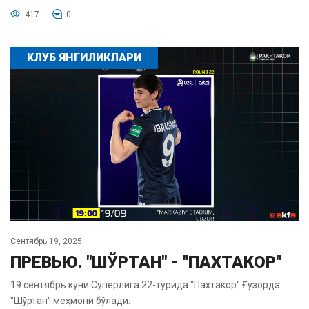
417
0
КЛУБ ЯНГИЛИКЛАРИ
Сентябрь 19, 2025
ПРЕВЬЮ. "ШЎРТАН" - "ПАХТАКОР"
19 сентябрь куни Суперлига 22-турида "Пахтакор" Ғузорда
"Шўртан" меҳмони бўлади.