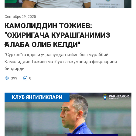
Сентябрь 29, 2025
КАМОЛИДДИН ТОЖИЕВ:
"ОХИРИГАЧА КУРАШГАНИМИЗ
ҒАЛАБА ОЛИБ КЕЛДИ"
"Сурхон"га қарши учрашувдан кейин бош мураббий
Камолиддин Тожиев матбуот анжуманида фикрларини
билдирди.
399
0
КЛУБ ЯНГИЛИКЛАРИ