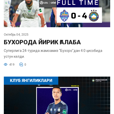
Октябрь 04, 2025
БУХОРОДА ЙИРИК ҒАЛАБА
Суперлига 24-турида жамоамиз "Бухоро"дан 4:0 ҳисобида
устун келди.
419
0
КЛУБ ЯНГИЛИКЛАРИ