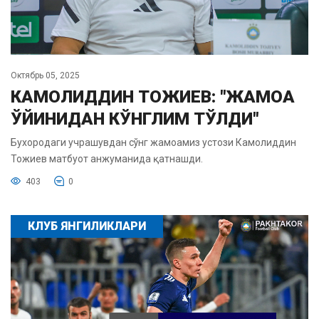
Октябрь 05, 2025
КАМОЛИДДИН ТОЖИЕВ: "ЖАМОА
ЎЙИНИДАН КЎНГЛИМ ТЎЛДИ"
Бухородаги учрашувдан сўнг жамоамиз устози Камолиддин
Тожиев матбуот анжуманида қатнашди.
403
0
КЛУБ ЯНГИЛИКЛАРИ