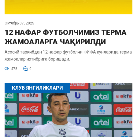
Октябрь 07, 2025
12 НАФАР ФУТБОЛЧИМИЗ ТЕРМА
ЖАМОАЛАРГА ЧАҚИРИЛДИ
Асосий таркибдан 12 нафар футболчи ФИФА кунларида терма
жамоалар ихтиёрига боришади.
478
0
КЛУБ ЯНГИЛИКЛАРИ