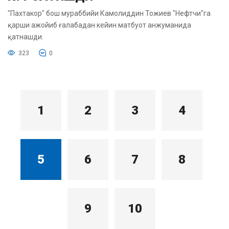
"Пахтакор" бош мураббийи Камолиддин Тожиев "Нефтчи"га
қарши ажойиб ғалабадан кейин матбуот анжуманида
қатнашди.
323
0
1
2
3
4
5
6
7
8
9
10