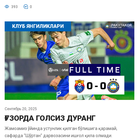
393
0
КЛУБ ЯНГИЛИКЛАРИ
Сентябрь 20, 2025
ҒУЗОРДА ГОЛСИЗ ДУРАНГ
Жамоамиз ўйинда устунлик қилган бўлишига қарамай,
сафарда "Шўртан" дарвозасини ишғол қила олмади.