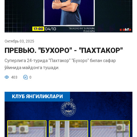
Октябрь 03, 2025
ПРЕВЬЮ. "БУХОРО" - "ПАХТАКОР"
Суперлига 24-турида "Пахтакор" "Бухоро" билан сафар
ўйинида майдонга тушади.
403
0
КЛУБ ЯНГИЛИКЛАРИ