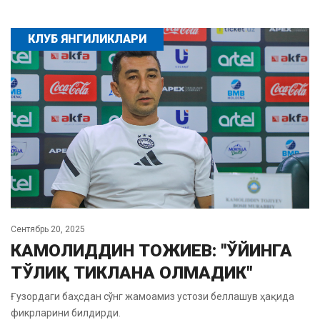
КЛУБ ЯНГИЛИКЛАРИ
Сентябрь 20, 2025
КАМОЛИДДИН ТОЖИЕВ: "ЎЙИНГА
ТЎЛИҚ ТИКЛАНА ОЛМАДИК"
Ғузордаги баҳсдан сўнг жамоамиз устози беллашув ҳақида
фикрларини билдирди.