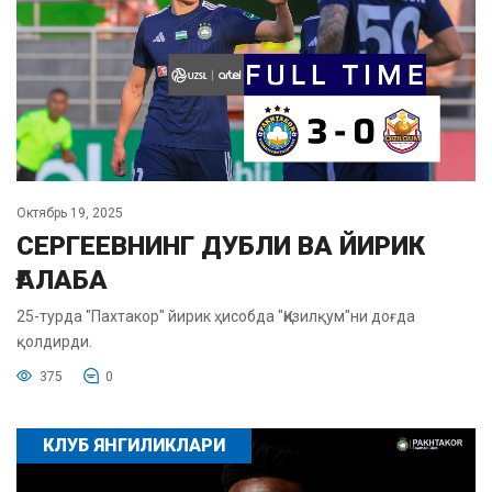
Октябрь 19, 2025
СЕРГЕЕВНИНГ ДУБЛИ ВА ЙИРИК
ҒАЛАБА
25-турда "Пахтакор" йирик ҳисобда "Қизилқум"ни доғда
қолдирди.
375
0
КЛУБ ЯНГИЛИКЛАРИ