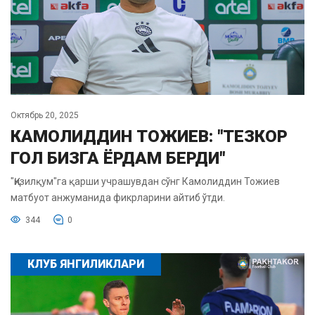
Октябрь 20, 2025
КАМОЛИДДИН ТОЖИЕВ: "ТЕЗКОР
ГОЛ БИЗГА ЁРДАМ БЕРДИ"
"Қизилқум"га қарши учрашувдан сўнг Камолиддин Тожиев
матбуот анжуманида фикрларини айтиб ўтди.
344
0
КЛУБ ЯНГИЛИКЛАРИ