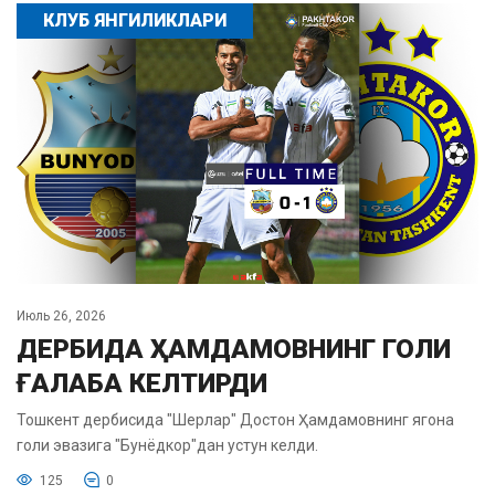
КЛУБ ЯНГИЛИКЛАРИ
Июль 26, 2026
ДЕРБИДА ҲАМДАМОВНИНГ ГОЛИ
ҒАЛАБА КЕЛТИРДИ
Тошкент дербисида "Шерлар" Достон Ҳамдамовнинг ягона
голи эвазига "Бунёдкор"дан устун келди.
125
0