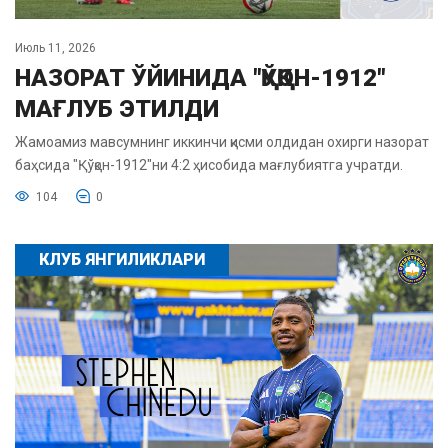
Июль 11, 2026
НАЗОРАТ ЎЙИНИДА "ҚЎҚОН-1912"
МАҒЛУБ ЭТИЛДИ
Жамоамиз мавсумнинг иккинчи қисми олдидан охирги назорат
баҳсида "Қўқон-1912"ни 4:2 ҳисобида мағлубиятга учратди.
104
0
КЛУБ ЯНГИЛИКЛАРИ