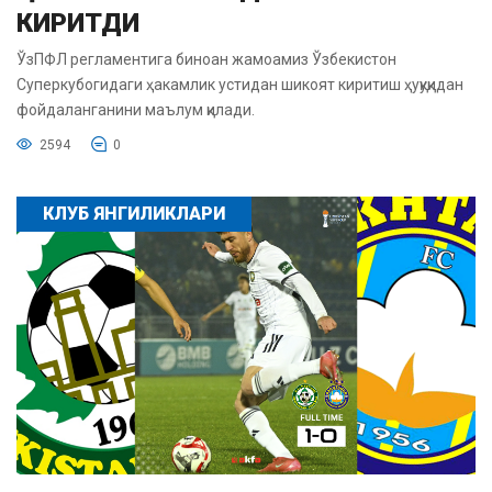
КИРИТДИ
ЎзПФЛ регламентига биноан жамоамиз Ўзбекистон
Суперкубогидаги ҳакамлик устидан шикоят киритиш ҳуқуқидан
фойдаланганини маълум қилади.
2594
0
КЛУБ ЯНГИЛИКЛАРИ