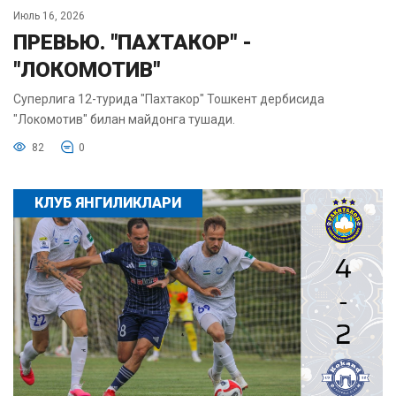
Июль 16, 2026
ПРЕВЬЮ. "ПАХТАКОР" -
"ЛОКОМОТИВ"
Суперлига 12-турида "Пахтакор" Тошкент дербисида
"Локомотив" билан майдонга тушади.
82
0
КЛУБ ЯНГИЛИКЛАРИ