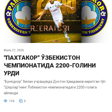
Июль 27, 2026
"ПАХТАКОР" ЎЗБЕКИСТОН
ЧЕМПИОНАТИДА 2200-ГОЛИНИ
УРДИ
"Бунёдкор" билан учрашувда Достон Ҳамдамов киритган тўп
"Шерлар"нинг Ўзбекистон чемпионатидаги 2200-голига
айланди.
134
0