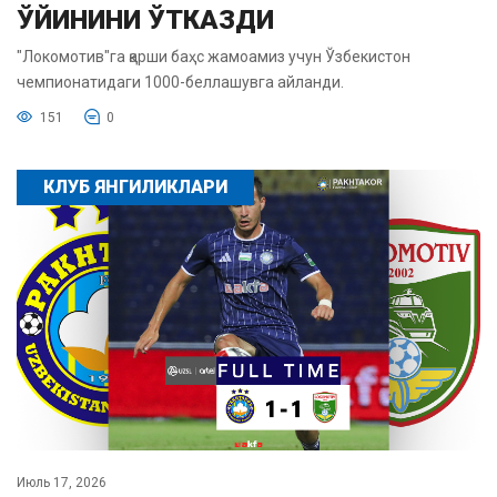
ЎЙИНИНИ ЎТКАЗДИ
"Локомотив"га қарши баҳс жамоамиз учун Ўзбекистон
чемпионатидаги 1000-беллашувга айланди.
151
0
КЛУБ ЯНГИЛИКЛАРИ
Июль 17, 2026