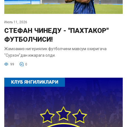
Июль 11, 2026
СТЕФАН ЧИНЕДУ - "ПАХТАКОР"
ФУТБОЛЧИСИ!
Жамоамиз нигериялик футболчини мавсум охиригача
"Сурхон"дан ижарага олди.
99
0
КЛУБ ЯНГИЛИКЛАРИ