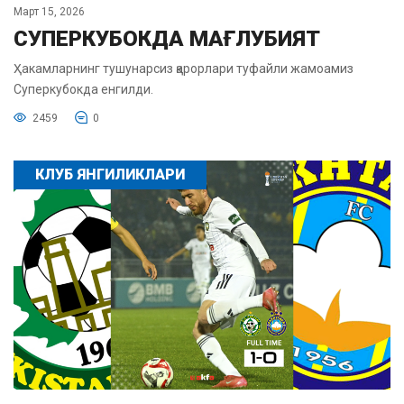
Март 15, 2026
СУПЕРКУБОКДА МАҒЛУБИЯТ
Ҳакамларнинг тушунарсиз қарорлари туфайли жамоамиз
Суперкубокда енгилди.
2459
0
КЛУБ ЯНГИЛИКЛАРИ