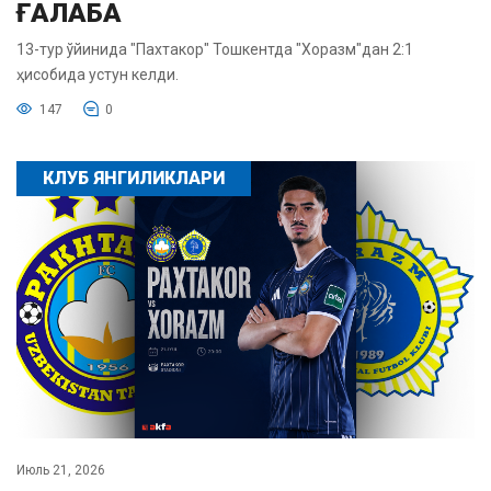
ҒАЛАБА
13-тур ўйинида "Пахтакор" Тошкентда "Хоразм"дан 2:1
ҳисобида устун келди.
147
0
КЛУБ ЯНГИЛИКЛАРИ
Июль 21, 2026