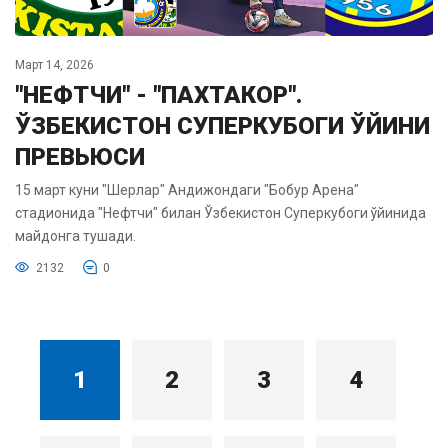
Март 14, 2026
"НЕФТЧИ" - "ПАХТАКОР".
ЎЗБЕКИСТОН СУПЕРКУБОГИ ЎЙИНИ
ПРЕВЬЮСИ
15 март куни "Шерлар" Андижондаги "Бобур Арена"
стадионида "Нефтчи" билан Ўзбекистон Суперкубоги ўйинида
майдонга тушади.
2132
0
1
2
3
4