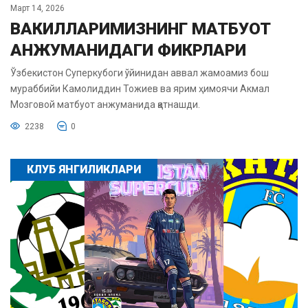
Март 14, 2026
ВАКИЛЛАРИМИЗНИНГ МАТБУОТ
АНЖУМАНИДАГИ ФИКРЛАРИ
Ўзбекистон Суперкубоги ўйинидан аввал жамоамиз бош
мураббийи Камолиддин Тожиев ва ярим ҳимоячи Акмал
Мозговой матбуот анжуманида қатнашди.
2238
0
КЛУБ ЯНГИЛИКЛАРИ