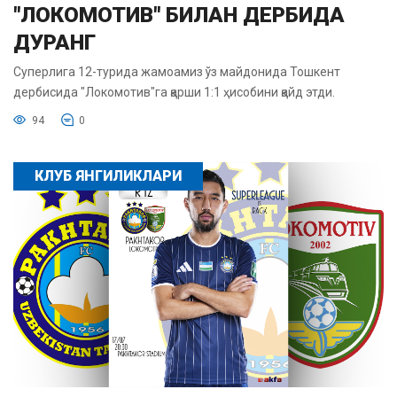
"ЛОКОМОТИВ" БИЛАН ДЕРБИДА
ДУРАНГ
Суперлига 12-турида жамоамиз ўз майдонида Тошкент
дербисида "Локомотив"га қарши 1:1 ҳисобини қайд этди.
94
0
КЛУБ ЯНГИЛИКЛАРИ