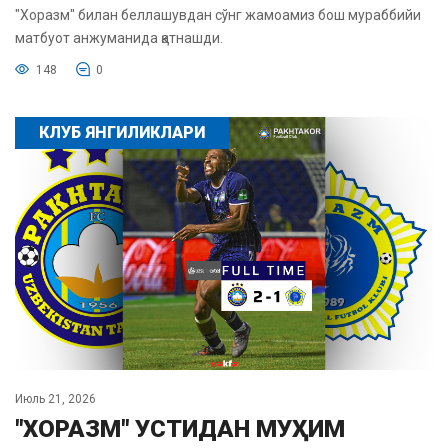
"Хоразм" билан беллашувдан сўнг жамоамиз бош мураббийи
матбуот анжуманида қатнашди.
148
0
КЛУБ ЯНГИЛИКЛАРИ
Июль 21, 2026
"ХОРАЗМ" УСТИДАН МУҲИМ