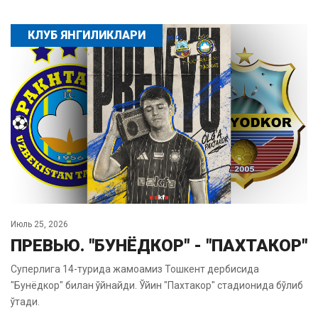
КЛУБ ЯНГИЛИКЛАРИ
Июль 25, 2026
ПРЕВЬЮ. "БУНЁДКОР" - "ПАХТАКОР"
Суперлига 14-турида жамоамиз Тошкент дербисида
"Бунёдкор" билан ўйнайди. Ўйин "Пахтакор" стадионида бўлиб
ўтади.