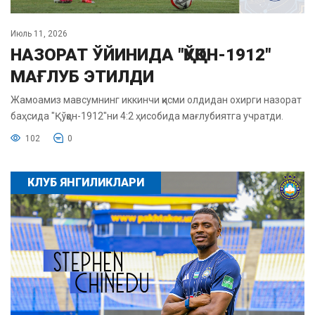
Июль 11, 2026
НАЗОРАТ ЎЙИНИДА "ҚЎҚОН-1912"
МАҒЛУБ ЭТИЛДИ
Жамоамиз мавсумнинг иккинчи қисми олдидан охирги назорат
баҳсида "Қўқон-1912"ни 4:2 ҳисобида мағлубиятга учратди.
102
0
КЛУБ ЯНГИЛИКЛАРИ