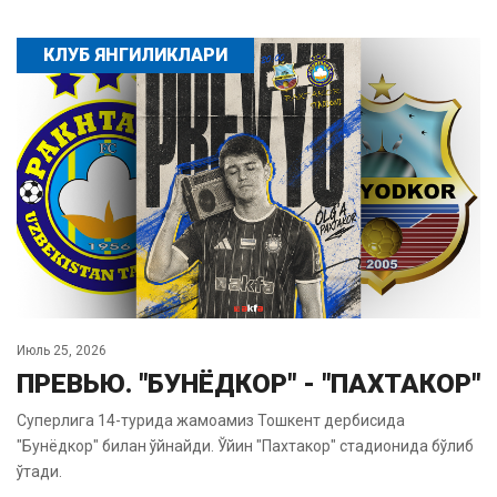
КЛУБ ЯНГИЛИКЛАРИ
Июль 25, 2026
ПРЕВЬЮ. "БУНЁДКОР" - "ПАХТАКОР"
Суперлига 14-турида жамоамиз Тошкент дербисида
"Бунёдкор" билан ўйнайди. Ўйин "Пахтакор" стадионида бўлиб
ўтади.