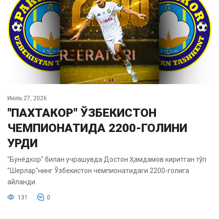
Июль 27, 2026
"ПАХТАКОР" ЎЗБЕКИСТОН
ЧЕМПИОНАТИДА 2200-ГОЛИНИ
УРДИ
"Бунёдкор" билан учрашувда Достон Ҳамдамов киритган тўп
"Шерлар"нинг Ўзбекистон чемпионатидаги 2200-голига
айланди.
131
0