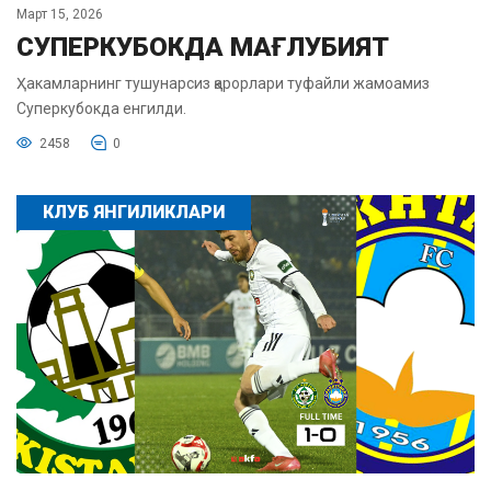
Март 15, 2026
СУПЕРКУБОКДА МАҒЛУБИЯТ
Ҳакамларнинг тушунарсиз қарорлари туфайли жамоамиз
Суперкубокда енгилди.
2458
0
КЛУБ ЯНГИЛИКЛАРИ