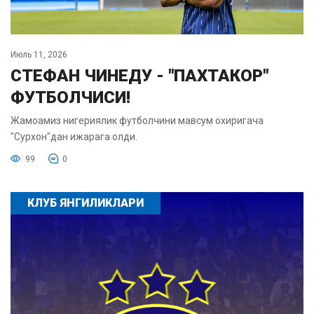
Июль 11, 2026
СТЕФАН ЧИНЕДУ - "ПАХТАКОР"
ФУТБОЛЧИСИ!
Жамоамиз нигериялик футболчини мавсум охиригача
"Сурхон"дан ижарага олди.
99
0
КЛУБ ЯНГИЛИКЛАРИ