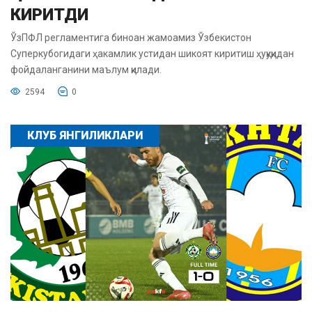
КИРИТДИ
ЎзПФЛ регламентига биноан жамоамиз Ўзбекистон
Суперкубогидаги ҳакамлик устидан шикоят киритиш ҳуқуқидан
фойдаланганини маълум қилади.
2594
0
КЛУБ ЯНГИЛИКЛАРИ