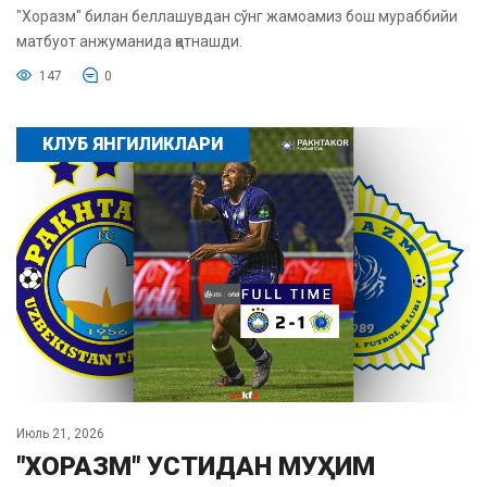
"Хоразм" билан беллашувдан сўнг жамоамиз бош мураббийи
матбуот анжуманида қатнашди.
147
0
КЛУБ ЯНГИЛИКЛАРИ
Июль 21, 2026
"ХОРАЗМ" УСТИДАН МУҲИМ