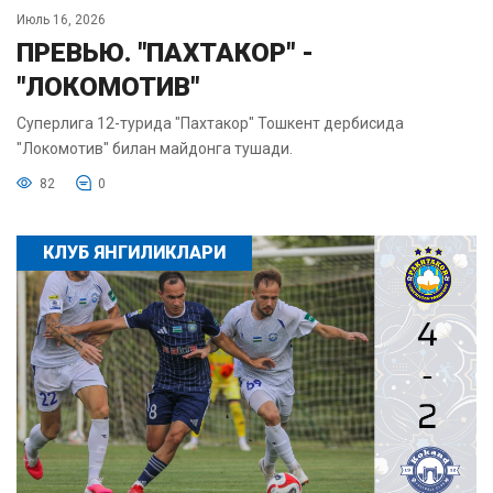
Июль 16, 2026
ПРЕВЬЮ. "ПАХТАКОР" -
"ЛОКОМОТИВ"
Суперлига 12-турида "Пахтакор" Тошкент дербисида
"Локомотив" билан майдонга тушади.
82
0
КЛУБ ЯНГИЛИКЛАРИ