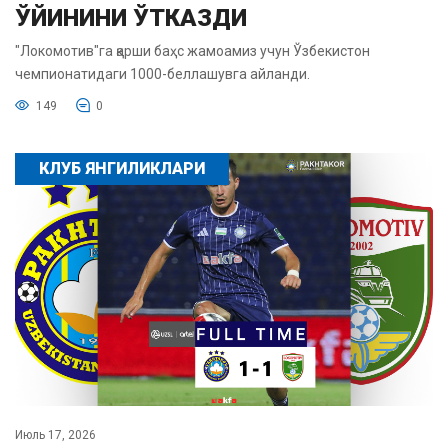
ЎЙИНИНИ ЎТКАЗДИ
"Локомотив"га қарши баҳс жамоамиз учун Ўзбекистон
чемпионатидаги 1000-беллашувга айланди.
149
0
КЛУБ ЯНГИЛИКЛАРИ
Июль 17, 2026