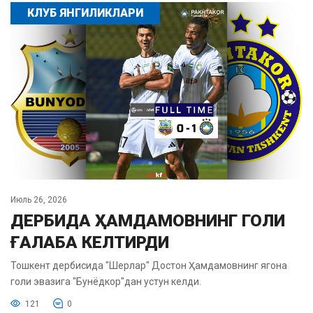
КЛУБ ЯНГИЛИКЛАРИ
Июль 26, 2026
ДЕРБИДА ҲАМДАМОВНИНГ ГОЛИ
ҒАЛАБА КЕЛТИРДИ
Тошкент дербисида "Шерлар" Достон Ҳамдамовнинг ягона
голи эвазига "Бунёдкор"дан устун келди.
121
0