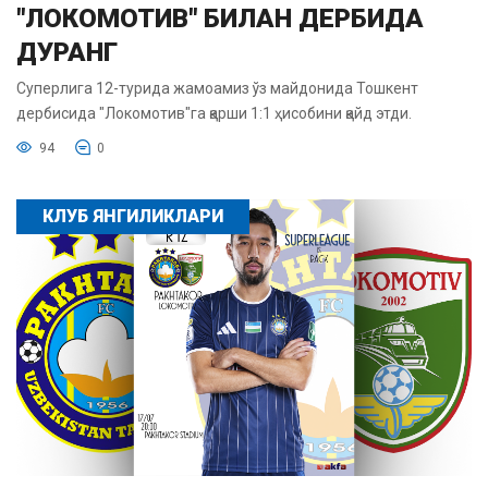
"ЛОКОМОТИВ" БИЛАН ДЕРБИДА
ДУРАНГ
Суперлига 12-турида жамоамиз ўз майдонида Тошкент
дербисида "Локомотив"га қарши 1:1 ҳисобини қайд этди.
94
0
КЛУБ ЯНГИЛИКЛАРИ