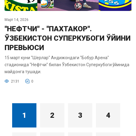
Март 14, 2026
"НЕФТЧИ" - "ПАХТАКОР".
ЎЗБЕКИСТОН СУПЕРКУБОГИ ЎЙИНИ
ПРЕВЬЮСИ
15 март куни "Шерлар" Андижондаги "Бобур Арена"
стадионида "Нефтчи" билан Ўзбекистон Суперкубоги ўйинида
майдонга тушади.
2131
0
1
2
3
4