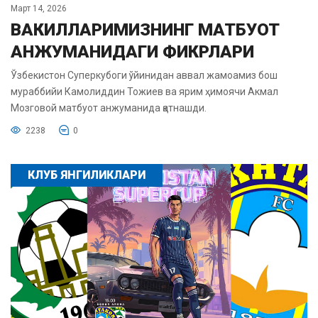
Март 14, 2026
ВАКИЛЛАРИМИЗНИНГ МАТБУОТ
АНЖУМАНИДАГИ ФИКРЛАРИ
Ўзбекистон Суперкубоги ўйинидан аввал жамоамиз бош
мураббийи Камолиддин Тожиев ва ярим ҳимоячи Акмал
Мозговой матбуот анжуманида қатнашди.
2238
0
КЛУБ ЯНГИЛИКЛАРИ