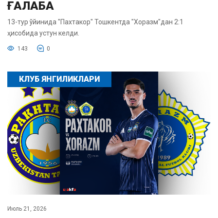
ҒАЛАБА
13-тур ўйинида "Пахтакор" Тошкентда "Хоразм"дан 2:1
ҳисобида устун келди.
143
0
КЛУБ ЯНГИЛИКЛАРИ
Июль 21, 2026