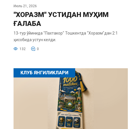
Июль 21, 2026
"ХОРАЗМ" УСТИДАН МУҲИМ
ҒАЛАБА
13-тур ўйинида "Пахтакор" Тошкентда "Хоразм"дан 2:1
ҳисобида устун келди.
132
0
КЛУБ ЯНГИЛИКЛАРИ