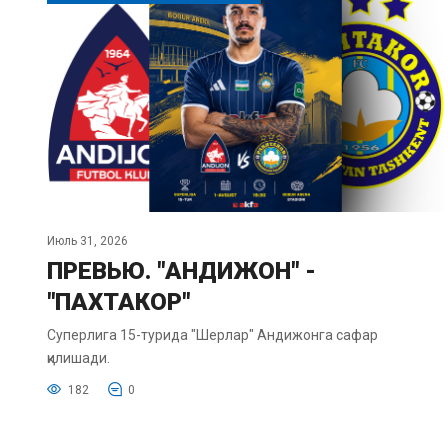
Июль 31, 2026
ПРЕВЬЮ. "АНДИЖОН" -
"ПАХТАКОР"
Суперлига 15-турида "Шерлар" Андижонга сафар
қилишади.
182
0