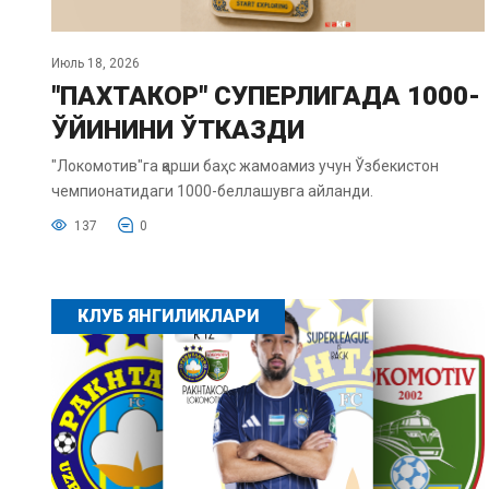
Июль 18, 2026
"ПАХТАКОР" СУПЕРЛИГАДА 1000-
ЎЙИНИНИ ЎТКАЗДИ
"Локомотив"га қарши баҳс жамоамиз учун Ўзбекистон
чемпионатидаги 1000-беллашувга айланди.
137
0
КЛУБ ЯНГИЛИКЛАРИ