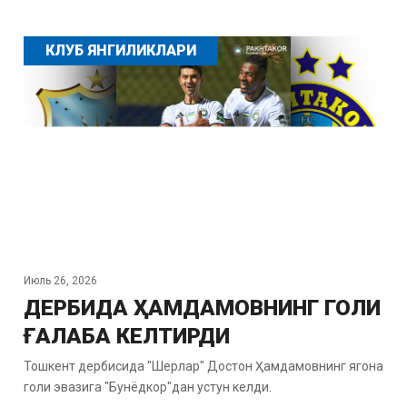
КЛУБ ЯНГИЛИКЛАРИ
Июль 26, 2026
ДЕРБИДА ҲАМДАМОВНИНГ ГОЛИ
ҒАЛАБА КЕЛТИРДИ
Тошкент дербисида "Шерлар" Достон Ҳамдамовнинг ягона
голи эвазига "Бунёдкор"дан устун келди.