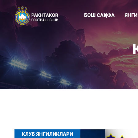
БОШ САҲИФА
ЯНГ
Клуб янгиликл
"ПАХТАКОР-79
Академия
КЛУБ ЯНГИЛИКЛАРИ