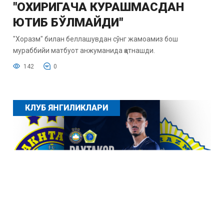
"ОХИРИГАЧА КУРАШМАСДАН
ЮТИБ БЎЛМАЙДИ"
"Хоразм" билан беллашувдан сўнг жамоамиз бош
мураббийи матбуот анжуманида қатнашди.
142
0
КЛУБ ЯНГИЛИКЛАРИ