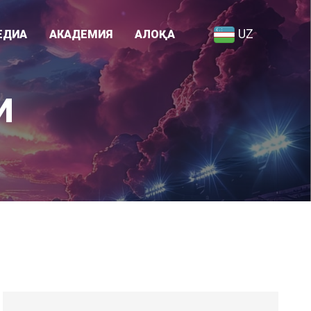
UZ
ЕДИА
АКАДЕМИЯ
АЛОҚА
Академия ҳақида
И
я
Ходимлар рўйхати