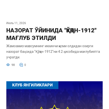
Июль 11, 2026
НАЗОРАТ ЎЙИНИДА "ҚЎҚОН-1912"
МАҒЛУБ ЭТИЛДИ
Жамоамиз мавсумнинг иккинчи қисми олдидан охирги
назорат баҳсида "Қўқон-1912"ни 4:2 ҳисобида мағлубиятга
учратди.
98
0
КЛУБ ЯНГИЛИКЛАРИ