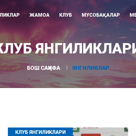
ИЛИКЛАР
ЖАМОА
КЛУБ
МУСОБАҚАЛАР
М
Видео
ари
Раҳбарият
Клуб тарихи
Суперлига
КЛУБ ЯНГИЛИКЛАР
Фотогалере
"
Мураббийлар
Клуб ҳақида
Ўзбекистон кубоги
Асосий жамоа
Ютуқлар
Осиё Чемпионлар Лигаси
БОШ САҲИФА
ЯНГИЛИКЛАР
Ëшлар жамоаси
Стадион
U-21 лигаси
КЛУБ ЯНГИЛИКЛАРИ