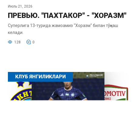
Июль 21, 2026
ПРЕВЬЮ. "ПАХТАКОР" - "ХОРАЗМ"
Суперлига 13-турида жамоамиз "Хоразм" билан тўқнаш
келади.
128
0
КЛУБ ЯНГИЛИКЛАРИ