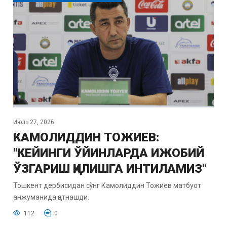
Июль 27, 2026
КАМОЛИДДИН ТОЖИЕВ:
"КЕЙИНГИ ЎЙИНЛАРДА ИЖОБИЙ
ЎЗГАРИШ ҚИЛИШГА ИНТИЛАМИЗ"
Тошкент дербисидан сўнг Камолиддин Тожиев матбуот
анжуманида қатнашди.
112
0