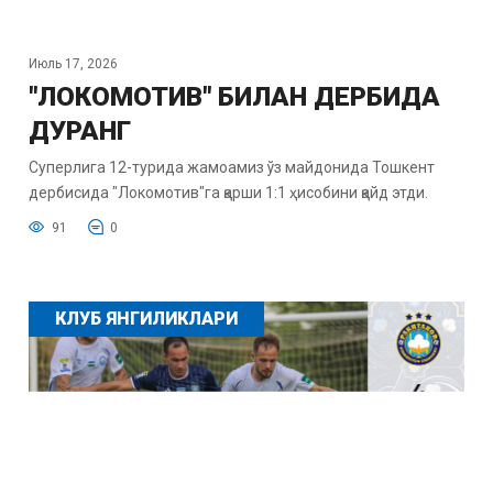
Июль 17, 2026
"ЛОКОМОТИВ" БИЛАН ДЕРБИДА
ДУРАНГ
Суперлига 12-турида жамоамиз ўз майдонида Тошкент
дербисида "Локомотив"га қарши 1:1 ҳисобини қайд этди.
91
0
КЛУБ ЯНГИЛИКЛАРИ