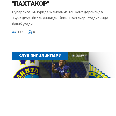
"ПАХТАКОР"
Суперлига 14-турида жамоамиз Тошкент дербисида
"Бунёдкор" билан ўйнайди. Ўйин "Пахтакор" стадионида
бўлиб ўтади.
197
0
КЛУБ ЯНГИЛИКЛАРИ