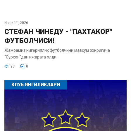
Июль 11, 2026
СТЕФАН ЧИНЕДУ - "ПАХТАКОР"
ФУТБОЛЧИСИ!
Жамоамиз нигериялик футболчини мавсум охиригача
"Сурхон"дан ижарага олди.
93
0
КЛУБ ЯНГИЛИКЛАРИ