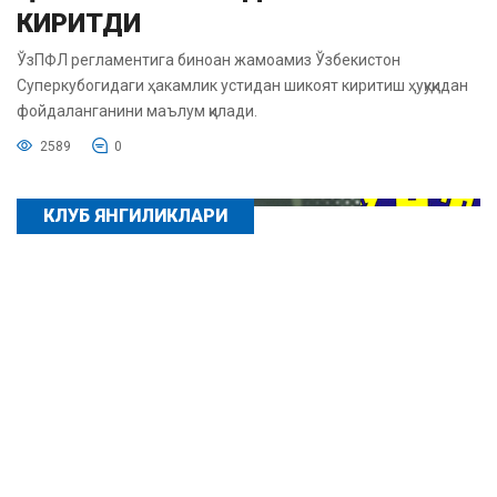
КИРИТДИ
ЎзПФЛ регламентига биноан жамоамиз Ўзбекистон
Суперкубогидаги ҳакамлик устидан шикоят киритиш ҳуқуқидан
фойдаланганини маълум қилади.
2589
0
КЛУБ ЯНГИЛИКЛАРИ