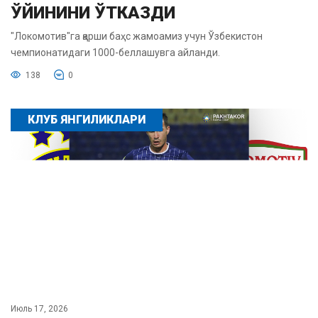
ЎЙИНИНИ ЎТКАЗДИ
"Локомотив"га қарши баҳс жамоамиз учун Ўзбекистон
чемпионатидаги 1000-беллашувга айланди.
138
0
КЛУБ ЯНГИЛИКЛАРИ
Июль 17, 2026