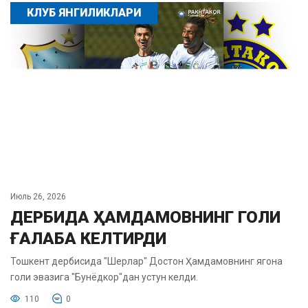
КЛУБ ЯНГИЛИКЛАРИ
Июль 26, 2026
ДЕРБИДА ҲАМДАМОВНИНГ ГОЛИ
ҒАЛАБА КЕЛТИРДИ
Тошкент дербисида "Шерлар" Достон Ҳамдамовнинг ягона
голи эвазига "Бунёдкор"дан устун келди.
110
0