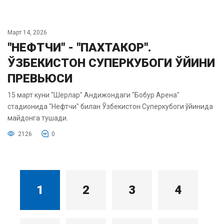
Март 14, 2026
"НЕФТЧИ" - "ПАХТАКОР".
ЎЗБЕКИСТОН СУПЕРКУБОГИ ЎЙИНИ
ПРЕВЬЮСИ
15 март куни "Шерлар" Андижондаги "Бобур Арена"
стадионида "Нефтчи" билан Ўзбекистон Суперкубоги ўйинида
майдонга тушади.
2126
0
1
2
3
4