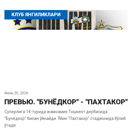
КЛУБ ЯНГИЛИКЛАРИ
Июль 25, 2026
ПРЕВЬЮ. "БУНЁДКОР" - "ПАХТАКОР"
Суперлига 14-турида жамоамиз Тошкент дербисида
"Бунёдкор" билан ўйнайди. Ўйин "Пахтакор" стадионида бўлиб
ўтади.