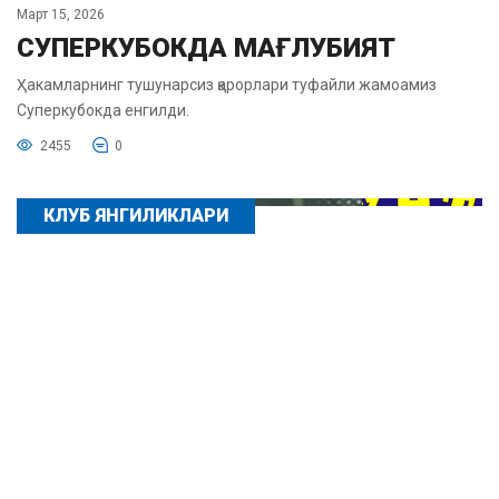
Март 15, 2026
СУПЕРКУБОКДА МАҒЛУБИЯТ
Ҳакамларнинг тушунарсиз қарорлари туфайли жамоамиз
Суперкубокда енгилди.
2455
0
КЛУБ ЯНГИЛИКЛАРИ