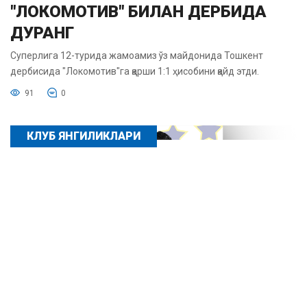
"ЛОКОМОТИВ" БИЛАН ДЕРБИДА
ДУРАНГ
Суперлига 12-турида жамоамиз ўз майдонида Тошкент
дербисида "Локомотив"га қарши 1:1 ҳисобини қайд этди.
91
0
КЛУБ ЯНГИЛИКЛАРИ