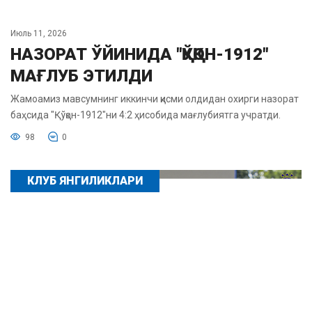
Июль 11, 2026
НАЗОРАТ ЎЙИНИДА "ҚЎҚОН-1912"
МАҒЛУБ ЭТИЛДИ
Жамоамиз мавсумнинг иккинчи қисми олдидан охирги назорат
баҳсида "Қўқон-1912"ни 4:2 ҳисобида мағлубиятга учратди.
98
0
КЛУБ ЯНГИЛИКЛАРИ