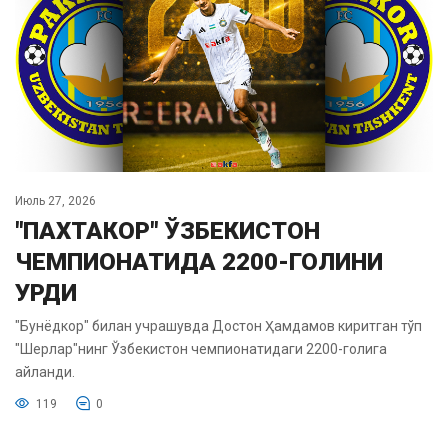
Июль 27, 2026
"ПАХТАКОР" ЎЗБЕКИСТОН
ЧЕМПИОНАТИДА 2200-ГОЛИНИ
УРДИ
"Бунёдкор" билан учрашувда Достон Ҳамдамов киритган тўп
"Шерлар"нинг Ўзбекистон чемпионатидаги 2200-голига
айланди.
119
0