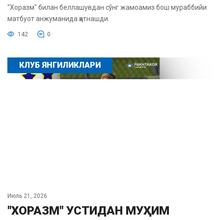
"Хоразм" билан беллашувдан сўнг жамоамиз бош мураббийи
матбуот анжуманида қатнашди.
142
0
КЛУБ ЯНГИЛИКЛАРИ
Июль 21, 2026
"ХОРАЗМ" УСТИДАН МУҲИМ