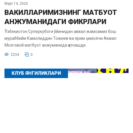
Март 14, 2026
ВАКИЛЛАРИМИЗНИНГ МАТБУОТ
АНЖУМАНИДАГИ ФИКРЛАРИ
Ўзбекистон Суперкубоги ўйинидан аввал жамоамиз бош
мураббийи Камолиддин Тожиев ва ярим ҳимоячи Акмал
Мозговой матбуот анжуманида қатнашди.
2234
0
КЛУБ ЯНГИЛИКЛАРИ