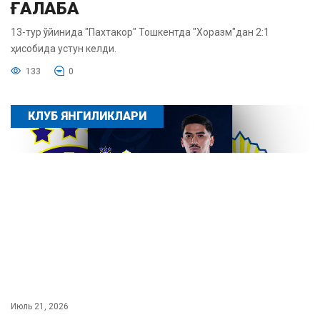
ҒАЛАБА
13-тур ўйинида "Пахтакор" Тошкентда "Хоразм"дан 2:1
ҳисобида устун келди.
133
0
КЛУБ ЯНГИЛИКЛАРИ
Июль 21, 2026