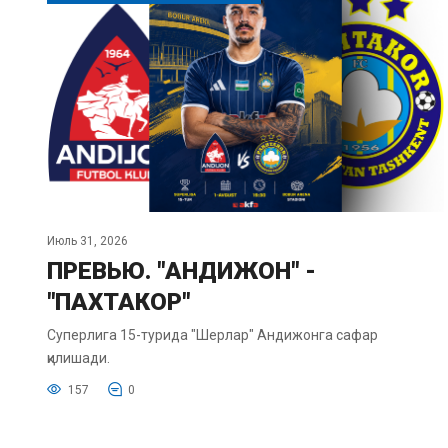
Июль 31, 2026
ПРЕВЬЮ. "АНДИЖОН" -
"ПАХТАКОР"
Суперлига 15-турида "Шерлар" Андижонга сафар
қилишади.
157
0