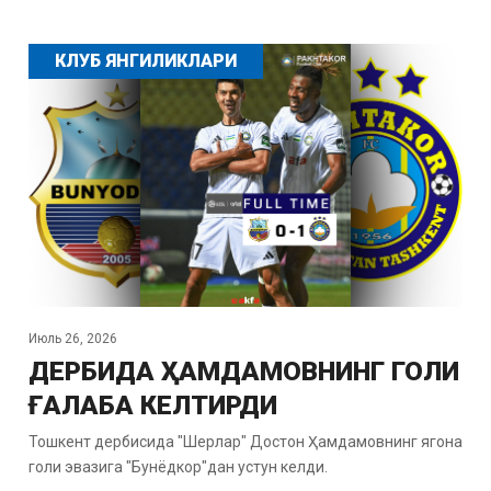
КЛУБ ЯНГИЛИКЛАРИ
Июль 26, 2026
ДЕРБИДА ҲАМДАМОВНИНГ ГОЛИ
ҒАЛАБА КЕЛТИРДИ
Тошкент дербисида "Шерлар" Достон Ҳамдамовнинг ягона
голи эвазига "Бунёдкор"дан устун келди.