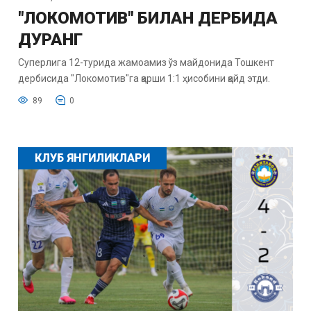
"ЛОКОМОТИВ" БИЛАН ДЕРБИДА
ДУРАНГ
Суперлига 12-турида жамоамиз ўз майдонида Тошкент
дербисида "Локомотив"га қарши 1:1 ҳисобини қайд этди.
89
0
КЛУБ ЯНГИЛИКЛАРИ