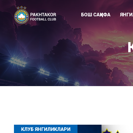
БОШ САҲИФА
ЯНГ
Клуб янгиликл
"ПАХТАКОР-79
Академия
КЛУБ ЯНГИЛИКЛАРИ