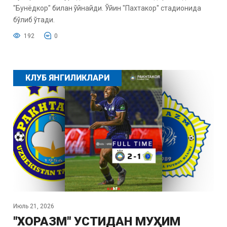
"Бунёдкор" билан ўйнайди. Ўйин "Пахтакор" стадионида
бўлиб ўтади.
192
0
КЛУБ ЯНГИЛИКЛАРИ
Июль 21, 2026
"ХОРАЗМ" УСТИДАН МУҲИМ