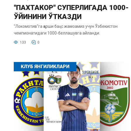
"ПАХТАКОР" СУПЕРЛИГАДА 1000-
ЎЙИНИНИ ЎТКАЗДИ
"Локомотив"га қарши баҳс жамоамиз учун Ўзбекистон
чемпионатидаги 1000-беллашувга айланди.
133
0
КЛУБ ЯНГИЛИКЛАРИ