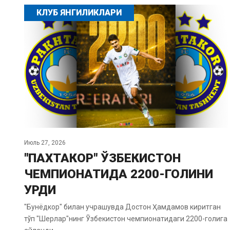
КЛУБ ЯНГИЛИКЛАРИ
Июль 27, 2026
"ПАХТАКОР" ЎЗБЕКИСТОН
ЧЕМПИОНАТИДА 2200-ГОЛИНИ
УРДИ
"Бунёдкор" билан учрашувда Достон Ҳамдамов киритган
тўп "Шерлар"нинг Ўзбекистон чемпионатидаги 2200-голига