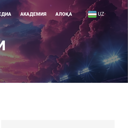
UZ
ЕДИА
АКАДЕМИЯ
АЛОҚА
Академия ҳақида
И
я
Ходимлар рўйхати