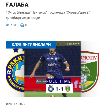
ҒАЛАБА
13-тур ўйинида "Пахтакор" Тошкентда "Хоразм"дан 2:1
ҳисобида устун келди.
130
0
КЛУБ ЯНГИЛИКЛАРИ
Июль 17, 2026