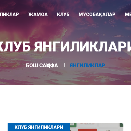
ИЛИКЛАР
ЖАМОА
КЛУБ
МУСОБАҚАЛАР
М
Видео
ари
Раҳбарият
Клуб тарихи
Суперлига
КЛУБ ЯНГИЛИКЛАР
Фотогалере
"
Мураббийлар
Клуб ҳақида
Ўзбекистон кубоги
Асосий жамоа
Ютуқлар
Осиё Чемпионлар Лигаси
БОШ САҲИФА
ЯНГИЛИКЛАР
Ëшлар жамоаси
Стадион
U-21 лигаси
КЛУБ ЯНГИЛИКЛАРИ