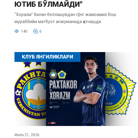
ЮТИБ БЎЛМАЙДИ"
"Хоразм" билан беллашувдан сўнг жамоамиз бош
мураббийи матбуот анжуманида қатнашди.
140
0
КЛУБ ЯНГИЛИКЛАРИ
Июль 21, 2026