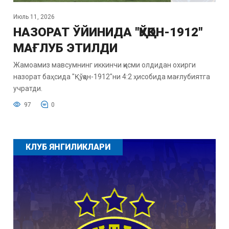
Июль 11, 2026
НАЗОРАТ ЎЙИНИДА "ҚЎҚОН-1912"
МАҒЛУБ ЭТИЛДИ
Жамоамиз мавсумнинг иккинчи қисми олдидан охирги
назорат баҳсида "Қўқон-1912"ни 4:2 ҳисобида мағлубиятга
учратди.
97
0
КЛУБ ЯНГИЛИКЛАРИ