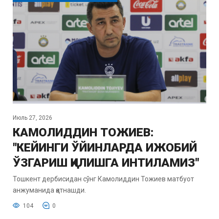
Июль 27, 2026
КАМОЛИДДИН ТОЖИЕВ:
"КЕЙИНГИ ЎЙИНЛАРДА ИЖОБИЙ
ЎЗГАРИШ ҚИЛИШГА ИНТИЛАМИЗ"
Тошкент дербисидан сўнг Камолиддин Тожиев матбуот
анжуманида қатнашди.
104
0