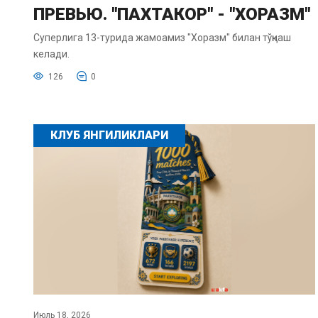
ПРЕВЬЮ. "ПАХТАКОР" - "ХОРАЗМ"
Суперлига 13-турида жамоамиз "Хоразм" билан тўқнаш
келади.
126
0
КЛУБ ЯНГИЛИКЛАРИ
Июль 18, 2026