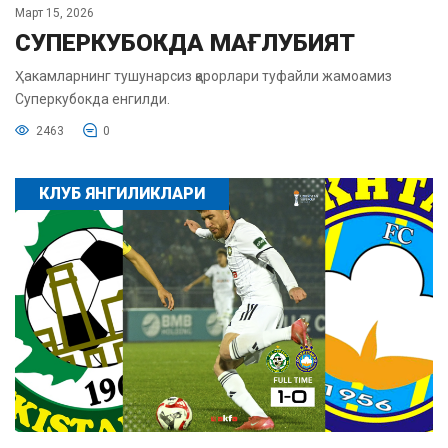
Март 15, 2026
СУПЕРКУБОКДА МАҒЛУБИЯТ
Ҳакамларнинг тушунарсиз қарорлари туфайли жамоамиз
Суперкубокда енгилди.
2463
0
КЛУБ ЯНГИЛИКЛАРИ