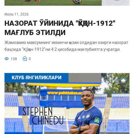
Июль 11, 2026
НАЗОРАТ ЎЙИНИДА "ҚЎҚОН-1912"
МАҒЛУБ ЭТИЛДИ
Жамоамиз мавсумнинг иккинчи қисми олдидан охирги назорат
баҳсида "Қўқон-1912"ни 4:2 ҳисобида мағлубиятга учратди.
108
0
КЛУБ ЯНГИЛИКЛАРИ