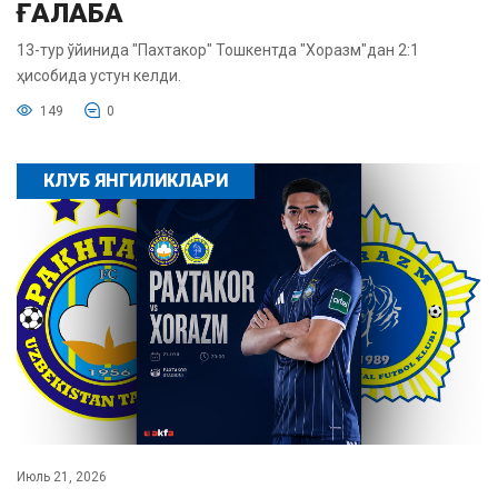
ҒАЛАБА
13-тур ўйинида "Пахтакор" Тошкентда "Хоразм"дан 2:1
ҳисобида устун келди.
149
0
КЛУБ ЯНГИЛИКЛАРИ
Июль 21, 2026