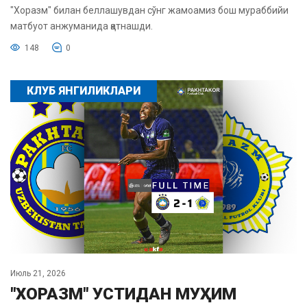
"Хоразм" билан беллашувдан сўнг жамоамиз бош мураббийи
матбуот анжуманида қатнашди.
148
0
КЛУБ ЯНГИЛИКЛАРИ
Июль 21, 2026
"ХОРАЗМ" УСТИДАН МУҲИМ