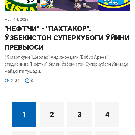
Март 14, 2026
"НЕФТЧИ" - "ПАХТАКОР".
ЎЗБЕКИСТОН СУПЕРКУБОГИ ЎЙИНИ
ПРЕВЬЮСИ
15 март куни "Шерлар" Андижондаги "Бобур Арена"
стадионида "Нефтчи" билан Ўзбекистон Суперкубоги ўйинида
майдонга тушади.
2134
0
1
2
3
4