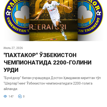
Июль 27, 2026
"ПАХТАКОР" ЎЗБЕКИСТОН
ЧЕМПИОНАТИДА 2200-ГОЛИНИ
УРДИ
"Бунёдкор" билан учрашувда Достон Ҳамдамов киритган тўп
"Шерлар"нинг Ўзбекистон чемпионатидаги 2200-голига
айланди.
147
0