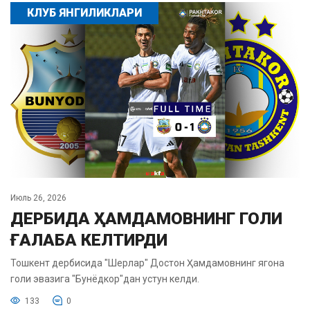
КЛУБ ЯНГИЛИКЛАРИ
Июль 26, 2026
ДЕРБИДА ҲАМДАМОВНИНГ ГОЛИ
ҒАЛАБА КЕЛТИРДИ
Тошкент дербисида "Шерлар" Достон Ҳамдамовнинг ягона
голи эвазига "Бунёдкор"дан устун келди.
133
0