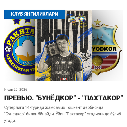
КЛУБ ЯНГИЛИКЛАРИ
Июль 25, 2026
ПРЕВЬЮ. "БУНЁДКОР" - "ПАХТАКОР"
Суперлига 14-турида жамоамиз Тошкент дербисида
"Бунёдкор" билан ўйнайди. Ўйин "Пахтакор" стадионида бўлиб
ўтади.