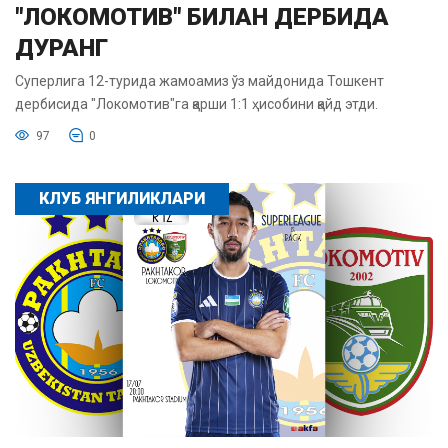
"ЛОКОМОТИВ" БИЛАН ДЕРБИДА
ДУРАНГ
Суперлига 12-турида жамоамиз ўз майдонида Тошкент
дербисида "Локомотив"га қарши 1:1 ҳисобини қайд этди.
97
0
КЛУБ ЯНГИЛИКЛАРИ