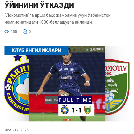
ЎЙИНИНИ ЎТКАЗДИ
"Локомотив"га қарши баҳс жамоамиз учун Ўзбекистон
чемпионатидаги 1000-беллашувга айланди.
155
0
КЛУБ ЯНГИЛИКЛАРИ
Июль 17, 2026