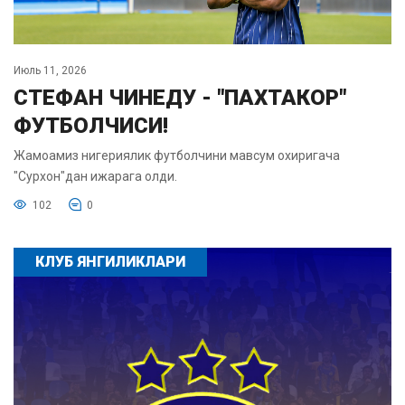
Июль 11, 2026
СТЕФАН ЧИНЕДУ - "ПАХТАКОР"
ФУТБОЛЧИСИ!
Жамоамиз нигериялик футболчини мавсум охиригача
"Сурхон"дан ижарага олди.
102
0
КЛУБ ЯНГИЛИКЛАРИ