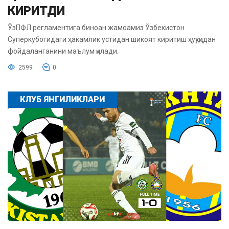
КИРИТДИ
ЎзПФЛ регламентига биноан жамоамиз Ўзбекистон
Суперкубогидаги ҳакамлик устидан шикоят киритиш ҳуқуқидан
фойдаланганини маълум қилади.
2599
0
КЛУБ ЯНГИЛИКЛАРИ