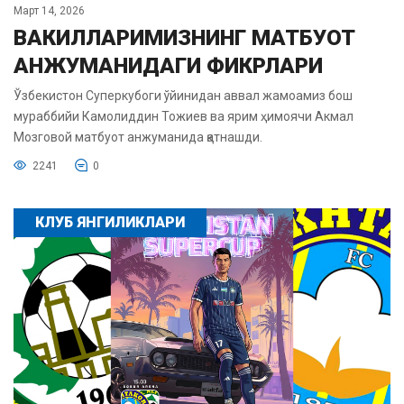
Март 14, 2026
ВАКИЛЛАРИМИЗНИНГ МАТБУОТ
АНЖУМАНИДАГИ ФИКРЛАРИ
Ўзбекистон Суперкубоги ўйинидан аввал жамоамиз бош
мураббийи Камолиддин Тожиев ва ярим ҳимоячи Акмал
Мозговой матбуот анжуманида қатнашди.
2241
0
КЛУБ ЯНГИЛИКЛАРИ