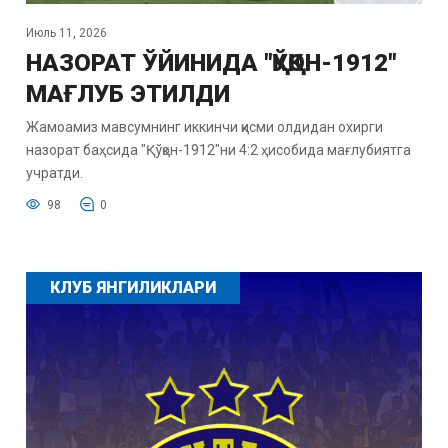
Июль 11, 2026
НАЗОРАТ ЎЙИНИДА "ҚЎҚОН-1912"
МАҒЛУБ ЭТИЛДИ
Жамоамиз мавсумнинг иккинчи қисми олдидан охирги
назорат баҳсида "Қўқон-1912"ни 4:2 ҳисобида мағлубиятга
учратди.
98
0
КЛУБ ЯНГИЛИКЛАРИ