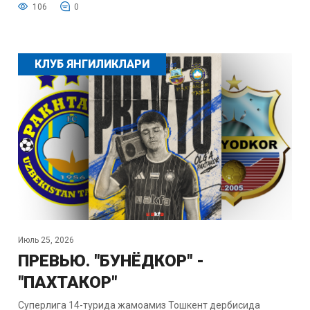
106
0
КЛУБ ЯНГИЛИКЛАРИ
Июль 25, 2026
ПРЕВЬЮ. "БУНЁДКОР" -
"ПАХТАКОР"
Суперлига 14-турида жамоамиз Тошкент дербисида