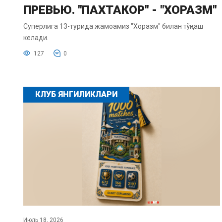
ПРЕВЬЮ. "ПАХТАКОР" - "ХОРАЗМ"
Суперлига 13-турида жамоамиз "Хоразм" билан тўқнаш
келади.
127
0
КЛУБ ЯНГИЛИКЛАРИ
Июль 18, 2026