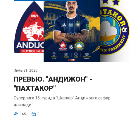
Июль 31, 2026
ПРЕВЬЮ. "АНДИЖОН" -
"ПАХТАКОР"
Суперлига 15-турида "Шерлар" Андижонга сафар
қилишади.
165
0