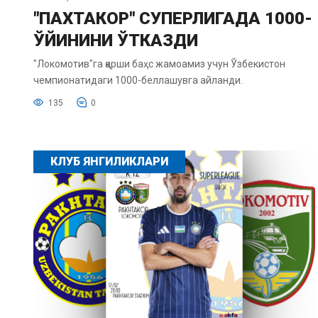
"ПАХТАКОР" СУПЕРЛИГАДА 1000-
ЎЙИНИНИ ЎТКАЗДИ
"Локомотив"га қарши баҳс жамоамиз учун Ўзбекистон
чемпионатидаги 1000-беллашувга айланди.
135
0
КЛУБ ЯНГИЛИКЛАРИ