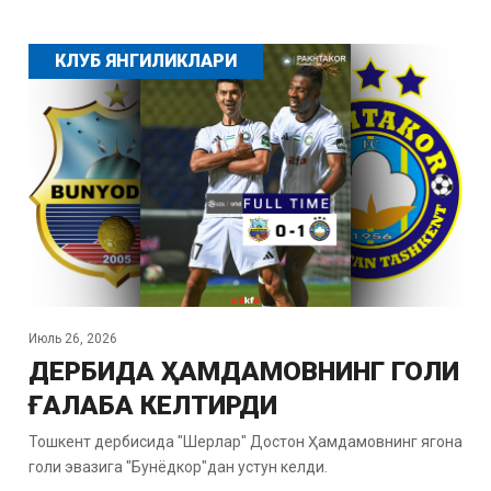
КЛУБ ЯНГИЛИКЛАРИ
Июль 26, 2026
ДЕРБИДА ҲАМДАМОВНИНГ ГОЛИ
ҒАЛАБА КЕЛТИРДИ
Тошкент дербисида "Шерлар" Достон Ҳамдамовнинг ягона
голи эвазига "Бунёдкор"дан устун келди.