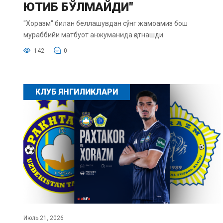
ЮТИБ БЎЛМАЙДИ"
"Хоразм" билан беллашувдан сўнг жамоамиз бош
мураббийи матбуот анжуманида қатнашди.
142
0
КЛУБ ЯНГИЛИКЛАРИ
Июль 21, 2026