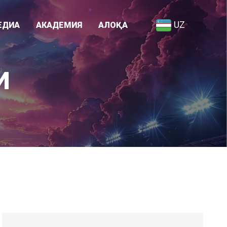
UZ
ЕДИА
АКАДЕМИЯ
АЛОҚА
Академия ҳақида
И
я
Ходимлар рўйхати