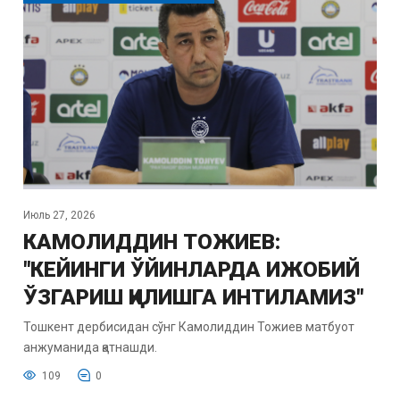
Июль 27, 2026
КАМОЛИДДИН ТОЖИЕВ:
"КЕЙИНГИ ЎЙИНЛАРДА ИЖОБИЙ
ЎЗГАРИШ ҚИЛИШГА ИНТИЛАМИЗ"
Тошкент дербисидан сўнг Камолиддин Тожиев матбуот
анжуманида қатнашди.
109
0