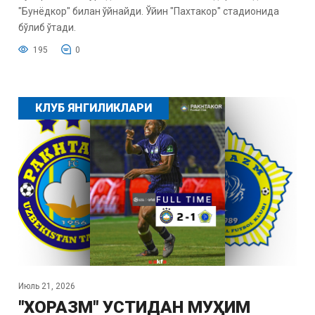
"Бунёдкор" билан ўйнайди. Ўйин "Пахтакор" стадионида
бўлиб ўтади.
195
0
КЛУБ ЯНГИЛИКЛАРИ
Июль 21, 2026
"ХОРАЗМ" УСТИДАН МУҲИМ