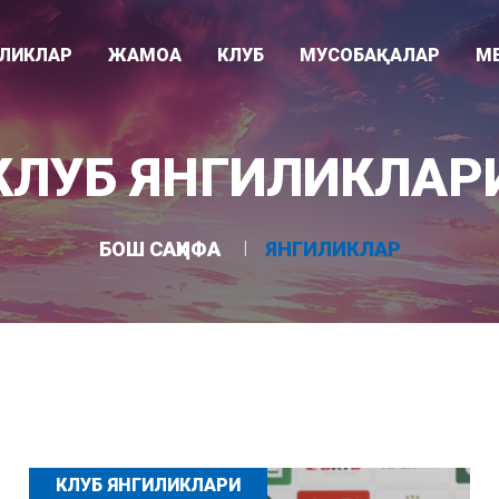
ИЛИКЛАР
ЖАМОА
КЛУБ
МУСОБАҚАЛАР
М
Видео
ари
Раҳбарият
Клуб тарихи
Суперлига
КЛУБ ЯНГИЛИКЛАР
Фотогалере
"
Мураббийлар
Клуб ҳақида
Ўзбекистон кубоги
Асосий жамоа
Ютуқлар
Осиё Чемпионлар Лигаси
БОШ САҲИФА
ЯНГИЛИКЛАР
Ëшлар жамоаси
Стадион
U-21 лигаси
КЛУБ ЯНГИЛИКЛАРИ