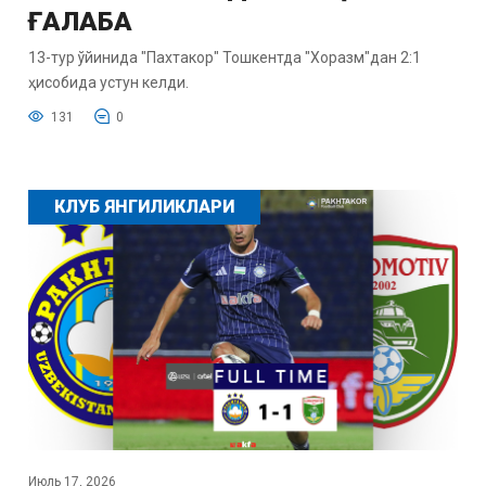
ҒАЛАБА
13-тур ўйинида "Пахтакор" Тошкентда "Хоразм"дан 2:1
ҳисобида устун келди.
131
0
КЛУБ ЯНГИЛИКЛАРИ
Июль 17, 2026