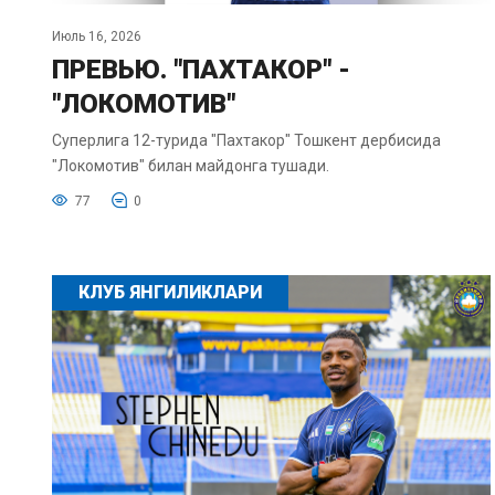
Июль 16, 2026
ПРЕВЬЮ. "ПАХТАКОР" -
"ЛОКОМОТИВ"
Суперлига 12-турида "Пахтакор" Тошкент дербисида
"Локомотив" билан майдонга тушади.
77
0
КЛУБ ЯНГИЛИКЛАРИ