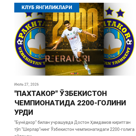
КЛУБ ЯНГИЛИКЛАРИ
Июль 27, 2026
"ПАХТАКОР" ЎЗБЕКИСТОН
ЧЕМПИОНАТИДА 2200-ГОЛИНИ
УРДИ
"Бунёдкор" билан учрашувда Достон Ҳамдамов киритган
тўп "Шерлар"нинг Ўзбекистон чемпионатидаги 2200-голига