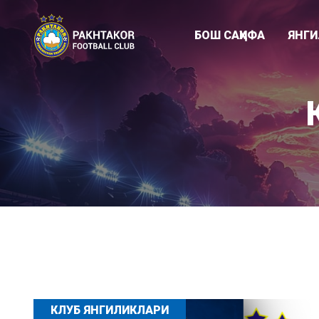
БОШ САҲИФА
ЯНГ
Клуб янгиликл
"ПАХТАКОР-79
Академия
КЛУБ ЯНГИЛИКЛАРИ