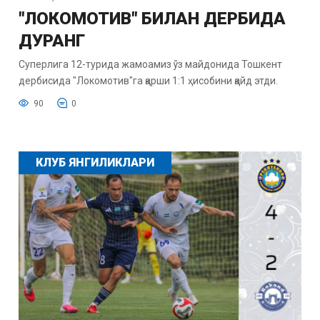
"ЛОКОМОТИВ" БИЛАН ДЕРБИДА
ДУРАНГ
Суперлига 12-турида жамоамиз ўз майдонида Тошкент
дербисида "Локомотив"га қарши 1:1 ҳисобини қайд этди.
90
0
КЛУБ ЯНГИЛИКЛАРИ