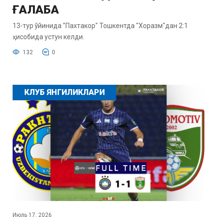
ҒАЛАБА
13-тур ўйинида "Пахтакор" Тошкентда "Хоразм"дан 2:1
ҳисобида устун келди.
132
0
КЛУБ ЯНГИЛИКЛАРИ
Июль 17, 2026