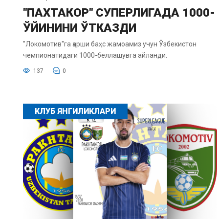
"ПАХТАКОР" СУПЕРЛИГАДА 1000-
ЎЙИНИНИ ЎТКАЗДИ
"Локомотив"га қарши баҳс жамоамиз учун Ўзбекистон
чемпионатидаги 1000-беллашувга айланди.
137
0
КЛУБ ЯНГИЛИКЛАРИ