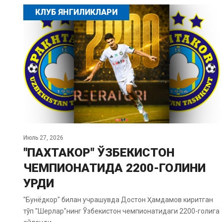
КЛУБ ЯНГИЛИКЛАРИ
Июль 27, 2026
"ПАХТАКОР" ЎЗБЕКИСТОН
ЧЕМПИОНАТИДА 2200-ГОЛИНИ
УРДИ
"Бунёдкор" билан учрашувда Достон Ҳамдамов киритган
тўп "Шерлар"нинг Ўзбекистон чемпионатидаги 2200-голига