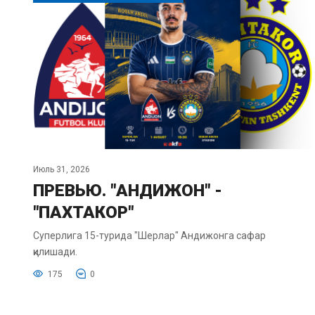
Июль 31, 2026
ПРЕВЬЮ. "АНДИЖОН" -
"ПАХТАКОР"
Суперлига 15-турида "Шерлар" Андижонга сафар
қилишади.
175
0