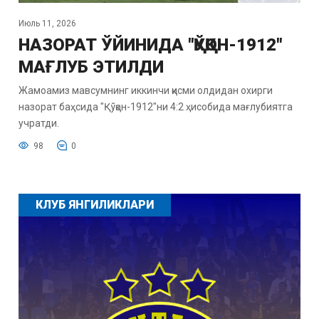
Июль 11, 2026
НАЗОРАТ ЎЙИНИДА "ҚЎҚОН-1912"
МАҒЛУБ ЭТИЛДИ
Жамоамиз мавсумнинг иккинчи қисми олдидан охирги
назорат баҳсида "Қўқон-1912"ни 4:2 ҳисобида мағлубиятга
учратди.
98
0
КЛУБ ЯНГИЛИКЛАРИ