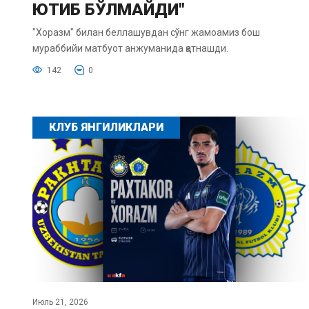
ЮТИБ БЎЛМАЙДИ"
"Хоразм" билан беллашувдан сўнг жамоамиз бош
мураббийи матбуот анжуманида қатнашди.
142
0
КЛУБ ЯНГИЛИКЛАРИ
Июль 21, 2026