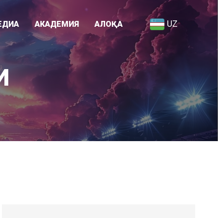
UZ
ЕДИА
АКАДЕМИЯ
АЛОҚА
Академия ҳақида
И
я
Ходимлар рўйхати