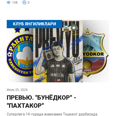
108
0
КЛУБ ЯНГИЛИКЛАРИ
Июль 25, 2026
ПРЕВЬЮ. "БУНЁДКОР" -
"ПАХТАКОР"
Суперлига 14-турида жамоамиз Тошкент дербисида