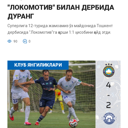
"ЛОКОМОТИВ" БИЛАН ДЕРБИДА
ДУРАНГ
Суперлига 12-турида жамоамиз ўз майдонида Тошкент
дербисида "Локомотив"га қарши 1:1 ҳисобини қайд этди.
90
0
КЛУБ ЯНГИЛИКЛАРИ