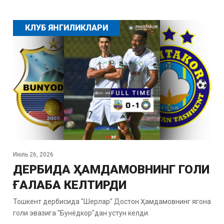
КЛУБ ЯНГИЛИКЛАРИ
Июль 26, 2026
ДЕРБИДА ҲАМДАМОВНИНГ ГОЛИ
ҒАЛАБА КЕЛТИРДИ
Тошкент дербисида "Шерлар" Достон Ҳамдамовнинг ягона
голи эвазига "Бунёдкор"дан устун келди.