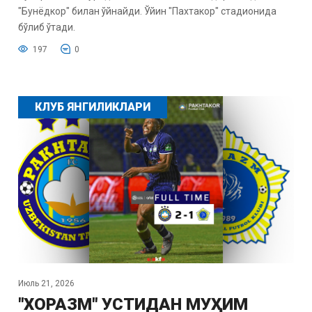
"Бунёдкор" билан ўйнайди. Ўйин "Пахтакор" стадионида
бўлиб ўтади.
197
0
КЛУБ ЯНГИЛИКЛАРИ
Июль 21, 2026
"ХОРАЗМ" УСТИДАН МУҲИМ