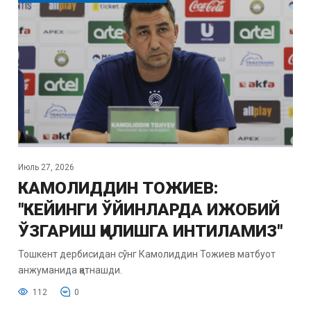
Июль 27, 2026
КАМОЛИДДИН ТОЖИЕВ:
"КЕЙИНГИ ЎЙИНЛАРДА ИЖОБИЙ
ЎЗГАРИШ ҚИЛИШГА ИНТИЛАМИЗ"
Тошкент дербисидан сўнг Камолиддин Тожиев матбуот
анжуманида қатнашди.
112
0