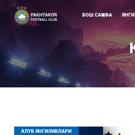
БОШ САҲИФА
ЯНГ
Клуб янгиликл
"ПАХТАКОР-79
Академия
КЛУБ ЯНГИЛИКЛАРИ