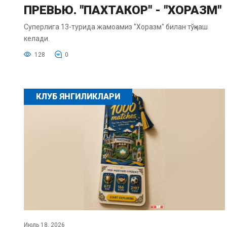
ПРЕВЬЮ. "ПАХТАКОР" - "ХОРАЗМ"
Суперлига 13-турида жамоамиз "Хоразм" билан тўқнаш
келади.
128
0
КЛУБ ЯНГИЛИКЛАРИ
Июль 18, 2026