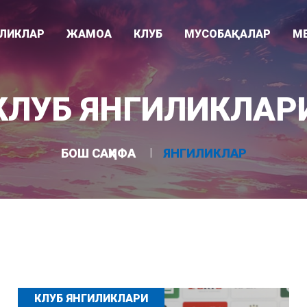
ИЛИКЛАР
ЖАМОА
КЛУБ
МУСОБАҚАЛАР
М
Видео
ари
Раҳбарият
Клуб тарихи
Суперлига
КЛУБ ЯНГИЛИКЛАР
Фотогалере
"
Мураббийлар
Клуб ҳақида
Ўзбекистон кубоги
Асосий жамоа
Ютуқлар
Осиё Чемпионлар Лигаси
БОШ САҲИФА
ЯНГИЛИКЛАР
Ëшлар жамоаси
Стадион
U-21 лигаси
КЛУБ ЯНГИЛИКЛАРИ