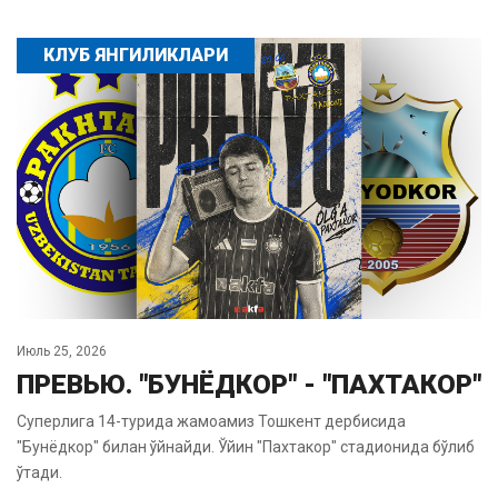
КЛУБ ЯНГИЛИКЛАРИ
Июль 25, 2026
ПРЕВЬЮ. "БУНЁДКОР" - "ПАХТАКОР"
Суперлига 14-турида жамоамиз Тошкент дербисида
"Бунёдкор" билан ўйнайди. Ўйин "Пахтакор" стадионида бўлиб
ўтади.