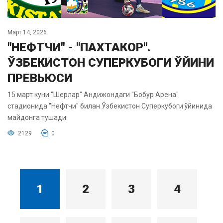
Март 14, 2026
"НЕФТЧИ" - "ПАХТАКОР".
ЎЗБЕКИСТОН СУПЕРКУБОГИ ЎЙИНИ
ПРЕВЬЮСИ
15 март куни "Шерлар" Андижондаги "Бобур Арена"
стадионида "Нефтчи" билан Ўзбекистон Суперкубоги ўйинида
майдонга тушади.
2129
0
1
2
3
4