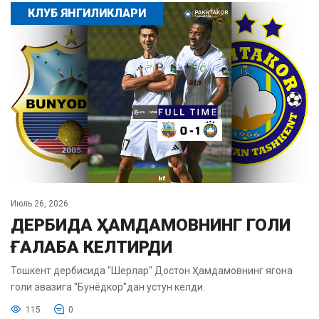
КЛУБ ЯНГИЛИКЛАРИ
Июль 26, 2026
ДЕРБИДА ҲАМДАМОВНИНГ ГОЛИ
ҒАЛАБА КЕЛТИРДИ
Тошкент дербисида "Шерлар" Достон Ҳамдамовнинг ягона
голи эвазига "Бунёдкор"дан устун келди.
115
0