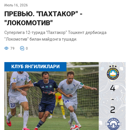
Июль 16, 2026
ПРЕВЬЮ. "ПАХТАКОР" -
"ЛОКОМОТИВ"
Суперлига 12-турида "Пахтакор" Тошкент дербисида
"Локомотив" билан майдонга тушади.
79
0
КЛУБ ЯНГИЛИКЛАРИ