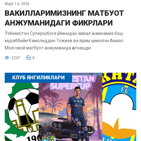
Март 14, 2026
ВАКИЛЛАРИМИЗНИНГ МАТБУОТ
АНЖУМАНИДАГИ ФИКРЛАРИ
Ўзбекистон Суперкубоги ўйинидан аввал жамоамиз бош
мураббийи Камолиддин Тожиев ва ярим ҳимоячи Акмал
Мозговой матбуот анжуманида қатнашди.
2237
0
КЛУБ ЯНГИЛИКЛАРИ