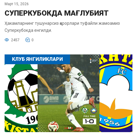
Март 15, 2026
СУПЕРКУБОКДА МАҒЛУБИЯТ
Ҳакамларнинг тушунарсиз қарорлари туфайли жамоамиз
Суперкубокда енгилди.
2457
0
КЛУБ ЯНГИЛИКЛАРИ