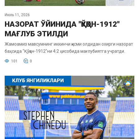
Июль 11, 2026
НАЗОРАТ ЎЙИНИДА "ҚЎҚОН-1912"
МАҒЛУБ ЭТИЛДИ
Жамоамиз мавсумнинг иккинчи қисми олдидан охирги назорат
баҳсида "Қўқон-1912"ни 4:2 ҳисобида мағлубиятга учратди.
101
0
КЛУБ ЯНГИЛИКЛАРИ