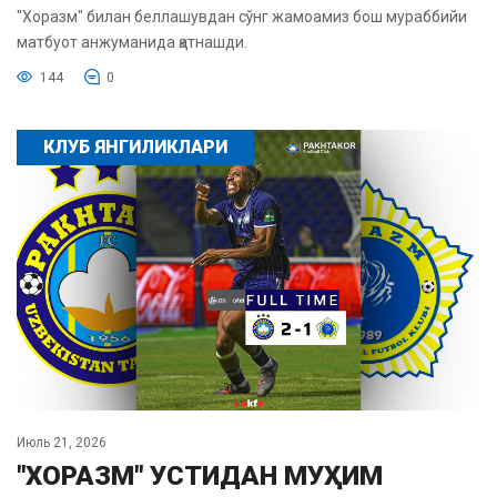
"Хоразм" билан беллашувдан сўнг жамоамиз бош мураббийи
матбуот анжуманида қатнашди.
144
0
КЛУБ ЯНГИЛИКЛАРИ
Июль 21, 2026
"ХОРАЗМ" УСТИДАН МУҲИМ