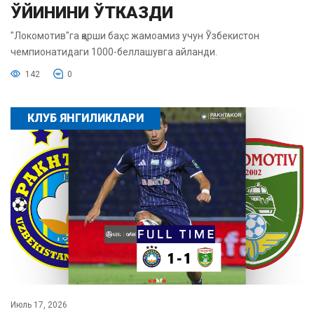
ЎЙИНИНИ ЎТКАЗДИ
"Локомотив"га қарши баҳс жамоамиз учун Ўзбекистон
чемпионатидаги 1000-беллашувга айланди.
142
0
КЛУБ ЯНГИЛИКЛАРИ
Июль 17, 2026