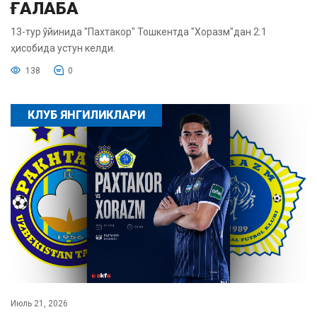
ҒАЛАБА
13-тур ўйинида "Пахтакор" Тошкентда "Хоразм"дан 2:1
ҳисобида устун келди.
138
0
КЛУБ ЯНГИЛИКЛАРИ
Июль 21, 2026