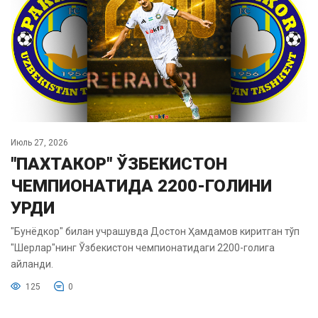
Июль 27, 2026
"ПАХТАКОР" ЎЗБЕКИСТОН
ЧЕМПИОНАТИДА 2200-ГОЛИНИ
УРДИ
"Бунёдкор" билан учрашувда Достон Ҳамдамов киритган тўп
"Шерлар"нинг Ўзбекистон чемпионатидаги 2200-голига
айланди.
125
0