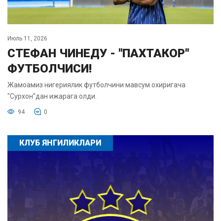
Июль 11, 2026
СТЕФАН ЧИНЕДУ - "ПАХТАКОР"
ФУТБОЛЧИСИ!
Жамоамиз нигериялик футболчини мавсум охиригача
"Сурхон"дан ижарага олди.
94
0
КЛУБ ЯНГИЛИКЛАРИ