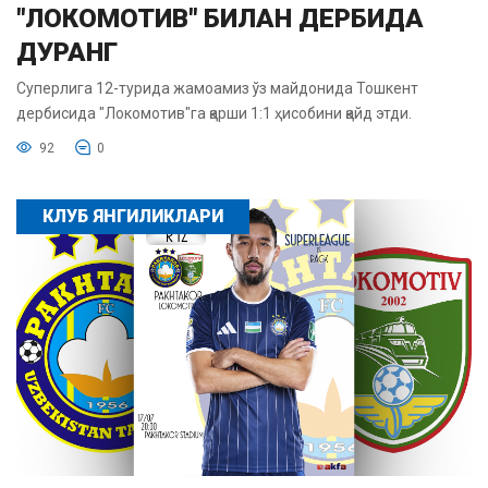
"ЛОКОМОТИВ" БИЛАН ДЕРБИДА
ДУРАНГ
Суперлига 12-турида жамоамиз ўз майдонида Тошкент
дербисида "Локомотив"га қарши 1:1 ҳисобини қайд этди.
92
0
КЛУБ ЯНГИЛИКЛАРИ