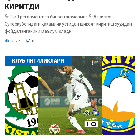
КИРИТДИ
ЎзПФЛ регламентига биноан жамоамиз Ўзбекистон
Суперкубогидаги ҳакамлик устидан шикоят киритиш ҳуқуқидан
фойдаланганини маълум қилади.
2592
0
КЛУБ ЯНГИЛИКЛАРИ