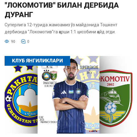
"ЛОКОМОТИВ" БИЛАН ДЕРБИДА
ДУРАНГ
Суперлига 12-турида жамоамиз ўз майдонида Тошкент
дербисида "Локомотив"га қарши 1:1 ҳисобини қайд этди.
90
0
КЛУБ ЯНГИЛИКЛАРИ