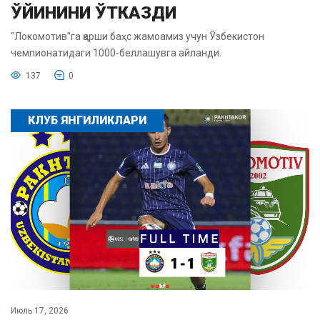
ЎЙИНИНИ ЎТКАЗДИ
"Локомотив"га қарши баҳс жамоамиз учун Ўзбекистон
чемпионатидаги 1000-беллашувга айланди.
137
0
КЛУБ ЯНГИЛИКЛАРИ
Июль 17, 2026