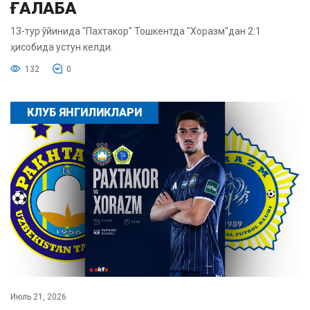
ҒАЛАБА
13-тур ўйинида "Пахтакор" Тошкентда "Хоразм"дан 2:1
ҳисобида устун келди.
132
0
КЛУБ ЯНГИЛИКЛАРИ
Июль 21, 2026