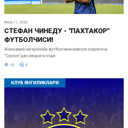
Июль 11, 2026
СТЕФАН ЧИНЕДУ - "ПАХТАКОР"
ФУТБОЛЧИСИ!
Жамоамиз нигериялик футболчини мавсум охиригача
"Сурхон"дан ижарага олди.
92
0
КЛУБ ЯНГИЛИКЛАРИ