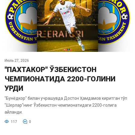
Июль 27, 2026
"ПАХТАКОР" ЎЗБЕКИСТОН
ЧЕМПИОНАТИДА 2200-ГОЛИНИ
УРДИ
"Бунёдкор" билан учрашувда Достон Ҳамдамов киритган тўп
"Шерлар"нинг Ўзбекистон чемпионатидаги 2200-голига
айланди.
117
0