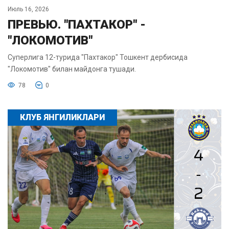
Июль 16, 2026
ПРЕВЬЮ. "ПАХТАКОР" -
"ЛОКОМОТИВ"
Суперлига 12-турида "Пахтакор" Тошкент дербисида
"Локомотив" билан майдонга тушади.
78
0
КЛУБ ЯНГИЛИКЛАРИ