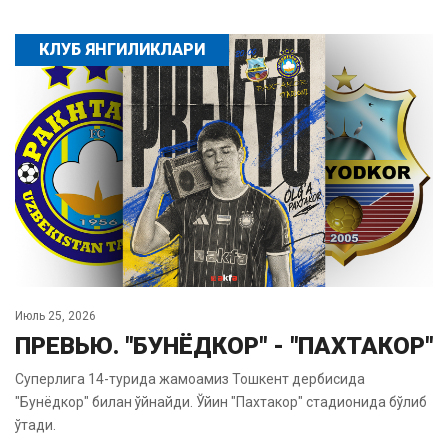
КЛУБ ЯНГИЛИКЛАРИ
Июль 25, 2026
ПРЕВЬЮ. "БУНЁДКОР" - "ПАХТАКОР"
Суперлига 14-турида жамоамиз Тошкент дербисида
"Бунёдкор" билан ўйнайди. Ўйин "Пахтакор" стадионида бўлиб
ўтади.