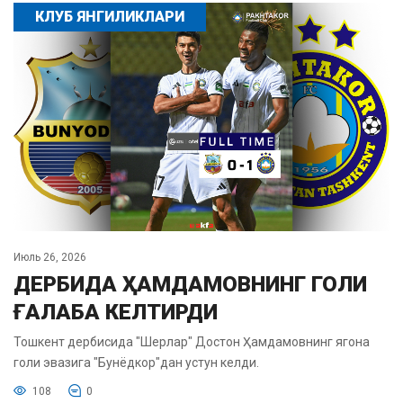
КЛУБ ЯНГИЛИКЛАРИ
Июль 26, 2026
ДЕРБИДА ҲАМДАМОВНИНГ ГОЛИ
ҒАЛАБА КЕЛТИРДИ
Тошкент дербисида "Шерлар" Достон Ҳамдамовнинг ягона
голи эвазига "Бунёдкор"дан устун келди.
108
0