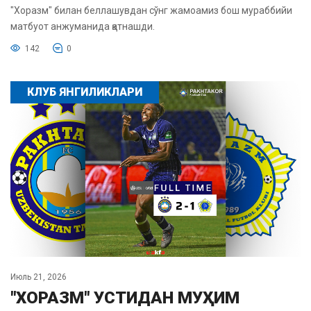
"Хоразм" билан беллашувдан сўнг жамоамиз бош мураббийи
матбуот анжуманида қатнашди.
142
0
КЛУБ ЯНГИЛИКЛАРИ
Июль 21, 2026
"ХОРАЗМ" УСТИДАН МУҲИМ