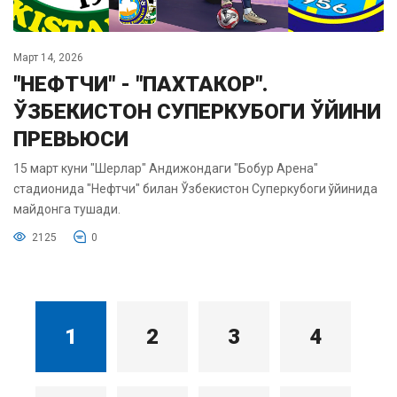
Март 14, 2026
"НЕФТЧИ" - "ПАХТАКОР".
ЎЗБЕКИСТОН СУПЕРКУБОГИ ЎЙИНИ
ПРЕВЬЮСИ
15 март куни "Шерлар" Андижондаги "Бобур Арена"
стадионида "Нефтчи" билан Ўзбекистон Суперкубоги ўйинида
майдонга тушади.
2125
0
1
2
3
4