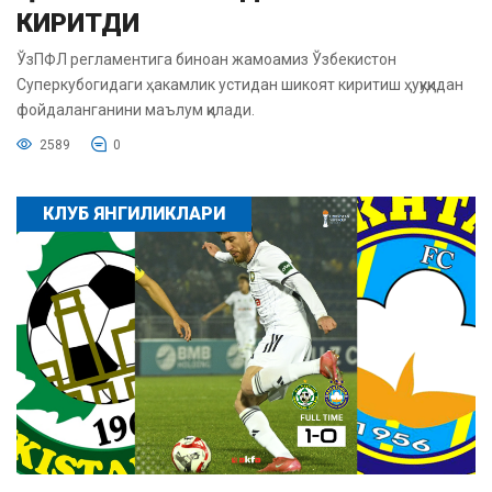
КИРИТДИ
ЎзПФЛ регламентига биноан жамоамиз Ўзбекистон
Суперкубогидаги ҳакамлик устидан шикоят киритиш ҳуқуқидан
фойдаланганини маълум қилади.
2589
0
КЛУБ ЯНГИЛИКЛАРИ