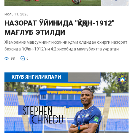
Июль 11, 2026
НАЗОРАТ ЎЙИНИДА "ҚЎҚОН-1912"
МАҒЛУБ ЭТИЛДИ
Жамоамиз мавсумнинг иккинчи қисми олдидан охирги назорат
баҳсида "Қўқон-1912"ни 4:2 ҳисобида мағлубиятга учратди.
98
0
КЛУБ ЯНГИЛИКЛАРИ