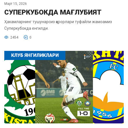
Март 15, 2026
СУПЕРКУБОКДА МАҒЛУБИЯТ
Ҳакамларнинг тушунарсиз қарорлари туфайли жамоамиз
Суперкубокда енгилди.
2454
0
КЛУБ ЯНГИЛИКЛАРИ