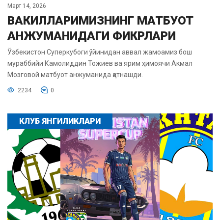
Март 14, 2026
ВАКИЛЛАРИМИЗНИНГ МАТБУОТ
АНЖУМАНИДАГИ ФИКРЛАРИ
Ўзбекистон Суперкубоги ўйинидан аввал жамоамиз бош
мураббийи Камолиддин Тожиев ва ярим ҳимоячи Акмал
Мозговой матбуот анжуманида қатнашди.
2234
0
КЛУБ ЯНГИЛИКЛАРИ