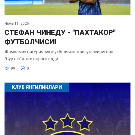
Июль 11, 2026
СТЕФАН ЧИНЕДУ - "ПАХТАКОР"
ФУТБОЛЧИСИ!
Жамоамиз нигериялик футболчини мавсум охиригача
"Сурхон"дан ижарага олди.
99
0
КЛУБ ЯНГИЛИКЛАРИ