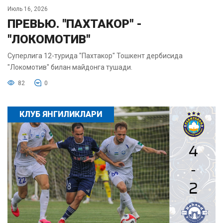
Июль 16, 2026
ПРЕВЬЮ. "ПАХТАКОР" -
"ЛОКОМОТИВ"
Суперлига 12-турида "Пахтакор" Тошкент дербисида
"Локомотив" билан майдонга тушади.
82
0
КЛУБ ЯНГИЛИКЛАРИ