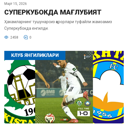
Март 15, 2026
СУПЕРКУБОКДА МАҒЛУБИЯТ
Ҳакамларнинг тушунарсиз қарорлари туфайли жамоамиз
Суперкубокда енгилди.
2458
0
КЛУБ ЯНГИЛИКЛАРИ