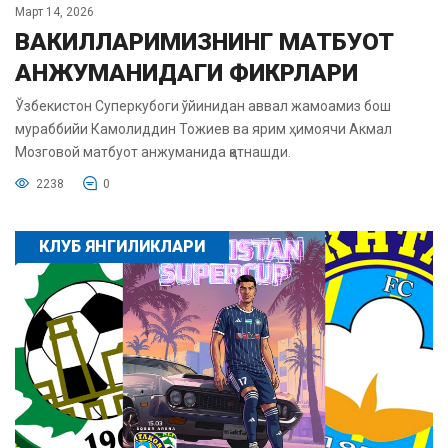
Март 14, 2026
ВАКИЛЛАРИМИЗНИНГ МАТБУОТ
АНЖУМАНИДАГИ ФИКРЛАРИ
Ўзбекистон Суперкубоги ўйинидан аввал жамоамиз бош
мураббийи Камолиддин Тожиев ва ярим ҳимоячи Акмал
Мозговой матбуот анжуманида қатнашди.
2238
0
КЛУБ ЯНГИЛИКЛАРИ