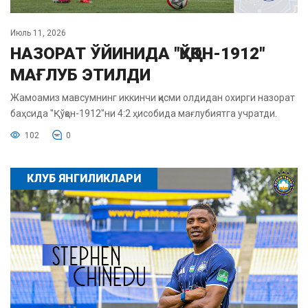
Июль 11, 2026
НАЗОРАТ ЎЙИНИДА "ҚЎҚОН-1912"
МАҒЛУБ ЭТИЛДИ
Жамоамиз мавсумнинг иккинчи қисми олдидан охирги назорат
баҳсида "Қўқон-1912"ни 4:2 ҳисобида мағлубиятга учратди.
102
0
КЛУБ ЯНГИЛИКЛАРИ