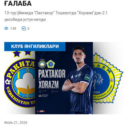
ҒАЛАБА
13-тур ўйинида "Пахтакор" Тошкентда "Хоразм"дан 2:1
ҳисобида устун келди.
143
0
КЛУБ ЯНГИЛИКЛАРИ
Июль 21, 2026