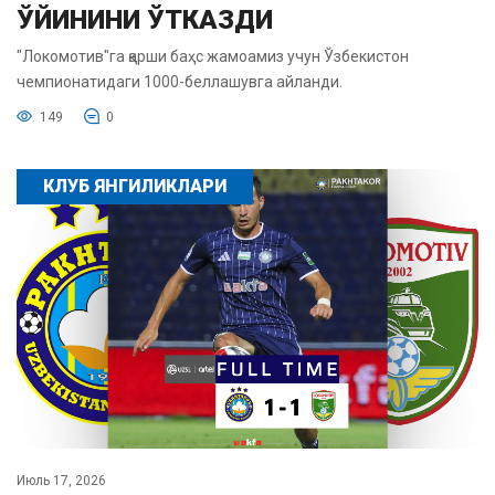
ЎЙИНИНИ ЎТКАЗДИ
"Локомотив"га қарши баҳс жамоамиз учун Ўзбекистон
чемпионатидаги 1000-беллашувга айланди.
149
0
КЛУБ ЯНГИЛИКЛАРИ
Июль 17, 2026