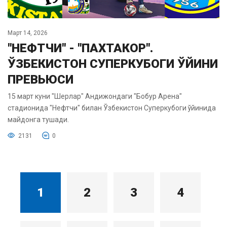
Март 14, 2026
"НЕФТЧИ" - "ПАХТАКОР".
ЎЗБЕКИСТОН СУПЕРКУБОГИ ЎЙИНИ
ПРЕВЬЮСИ
15 март куни "Шерлар" Андижондаги "Бобур Арена"
стадионида "Нефтчи" билан Ўзбекистон Суперкубоги ўйинида
майдонга тушади.
2131
0
1
2
3
4