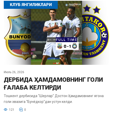
КЛУБ ЯНГИЛИКЛАРИ
Июль 26, 2026
ДЕРБИДА ҲАМДАМОВНИНГ ГОЛИ
ҒАЛАБА КЕЛТИРДИ
Тошкент дербисида "Шерлар" Достон Ҳамдамовнинг ягона
голи эвазига "Бунёдкор"дан устун келди.
121
0