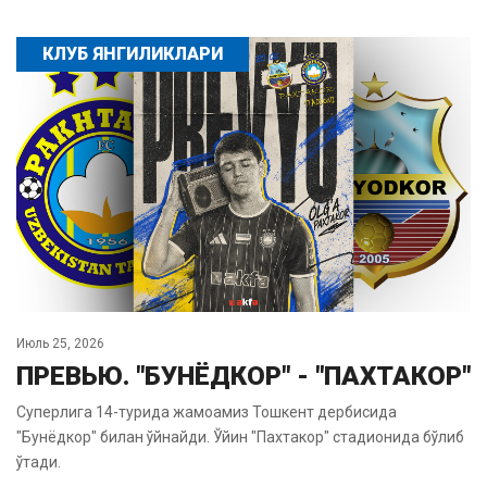
КЛУБ ЯНГИЛИКЛАРИ
Июль 25, 2026
ПРЕВЬЮ. "БУНЁДКОР" - "ПАХТАКОР"
Суперлига 14-турида жамоамиз Тошкент дербисида
"Бунёдкор" билан ўйнайди. Ўйин "Пахтакор" стадионида бўлиб
ўтади.