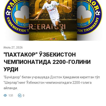
Июль 27, 2026
"ПАХТАКОР" ЎЗБЕКИСТОН
ЧЕМПИОНАТИДА 2200-ГОЛИНИ
УРДИ
"Бунёдкор" билан учрашувда Достон Ҳамдамов киритган тўп
"Шерлар"нинг Ўзбекистон чемпионатидаги 2200-голига
айланди.
131
0