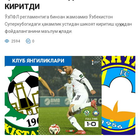
КИРИТДИ
ЎзПФЛ регламентига биноан жамоамиз Ўзбекистон
Суперкубогидаги ҳакамлик устидан шикоят киритиш ҳуқуқидан
фойдаланганини маълум қилади.
2594
0
КЛУБ ЯНГИЛИКЛАРИ