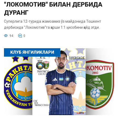
"ЛОКОМОТИВ" БИЛАН ДЕРБИДА
ДУРАНГ
Суперлига 12-турида жамоамиз ўз майдонида Тошкент
дербисида "Локомотив"га қарши 1:1 ҳисобини қайд этди.
94
0
КЛУБ ЯНГИЛИКЛАРИ