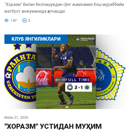
"Хоразм" билан беллашувдан сўнг жамоамиз бош мураббийи
матбуот анжуманида қатнашди.
147
0
КЛУБ ЯНГИЛИКЛАРИ
Июль 21, 2026
"ХОРАЗМ" УСТИДАН МУҲИМ