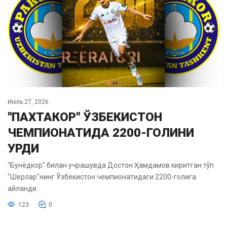
Июль 27, 2026
"ПАХТАКОР" ЎЗБЕКИСТОН
ЧЕМПИОНАТИДА 2200-ГОЛИНИ
УРДИ
"Бунёдкор" билан учрашувда Достон Ҳамдамов киритган тўп
"Шерлар"нинг Ўзбекистон чемпионатидаги 2200-голига
айланди.
123
0