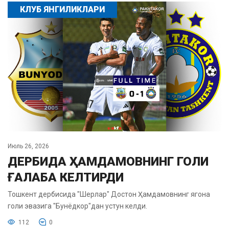
КЛУБ ЯНГИЛИКЛАРИ
Июль 26, 2026
ДЕРБИДА ҲАМДАМОВНИНГ ГОЛИ
ҒАЛАБА КЕЛТИРДИ
Тошкент дербисида "Шерлар" Достон Ҳамдамовнинг ягона
голи эвазига "Бунёдкор"дан устун келди.
112
0