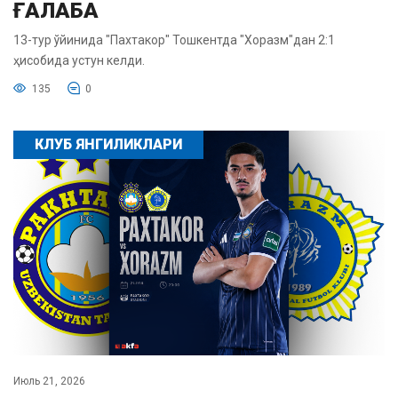
ҒАЛАБА
13-тур ўйинида "Пахтакор" Тошкентда "Хоразм"дан 2:1
ҳисобида устун келди.
135
0
КЛУБ ЯНГИЛИКЛАРИ
Июль 21, 2026