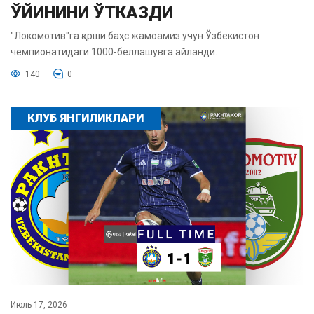
ЎЙИНИНИ ЎТКАЗДИ
"Локомотив"га қарши баҳс жамоамиз учун Ўзбекистон
чемпионатидаги 1000-беллашувга айланди.
140
0
КЛУБ ЯНГИЛИКЛАРИ
Июль 17, 2026