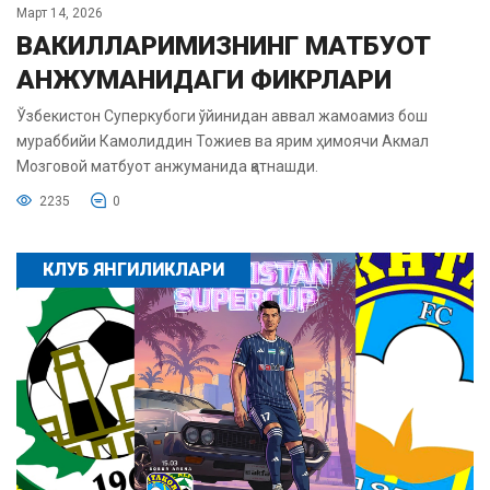
Март 14, 2026
ВАКИЛЛАРИМИЗНИНГ МАТБУОТ
АНЖУМАНИДАГИ ФИКРЛАРИ
Ўзбекистон Суперкубоги ўйинидан аввал жамоамиз бош
мураббийи Камолиддин Тожиев ва ярим ҳимоячи Акмал
Мозговой матбуот анжуманида қатнашди.
2235
0
КЛУБ ЯНГИЛИКЛАРИ