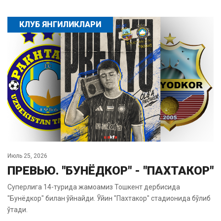
КЛУБ ЯНГИЛИКЛАРИ
Июль 25, 2026
ПРЕВЬЮ. "БУНЁДКОР" - "ПАХТАКОР"
Суперлига 14-турида жамоамиз Тошкент дербисида
"Бунёдкор" билан ўйнайди. Ўйин "Пахтакор" стадионида бўлиб
ўтади.