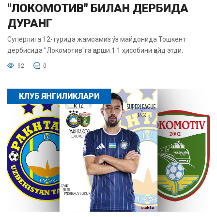
"ЛОКОМОТИВ" БИЛАН ДЕРБИДА
ДУРАНГ
Суперлига 12-турида жамоамиз ўз майдонида Тошкент
дербисида "Локомотив"га қарши 1:1 ҳисобини қайд этди.
92
0
КЛУБ ЯНГИЛИКЛАРИ