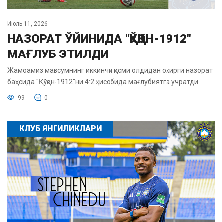
Июль 11, 2026
НАЗОРАТ ЎЙИНИДА "ҚЎҚОН-1912"
МАҒЛУБ ЭТИЛДИ
Жамоамиз мавсумнинг иккинчи қисми олдидан охирги назорат
баҳсида "Қўқон-1912"ни 4:2 ҳисобида мағлубиятга учратди.
99
0
КЛУБ ЯНГИЛИКЛАРИ