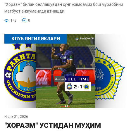
"Хоразм" билан беллашувдан сўнг жамоамиз бош мураббийи
матбуот анжуманида қатнашди.
143
0
КЛУБ ЯНГИЛИКЛАРИ
Июль 21, 2026
"ХОРАЗМ" УСТИДАН МУҲИМ