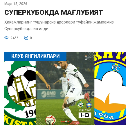
Март 15, 2026
СУПЕРКУБОКДА МАҒЛУБИЯТ
Ҳакамларнинг тушунарсиз қарорлари туфайли жамоамиз
Суперкубокда енгилди.
2456
0
КЛУБ ЯНГИЛИКЛАРИ