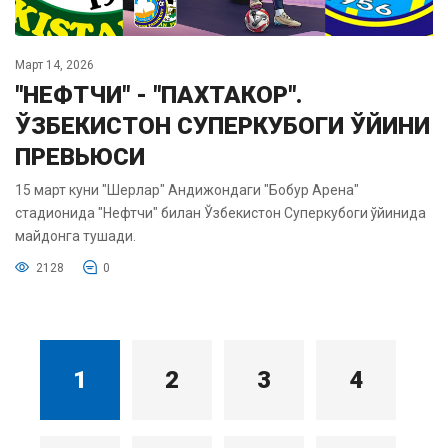
Март 14, 2026
"НЕФТЧИ" - "ПАХТАКОР".
ЎЗБЕКИСТОН СУПЕРКУБОГИ ЎЙИНИ
ПРЕВЬЮСИ
15 март куни "Шерлар" Андижондаги "Бобур Арена"
стадионида "Нефтчи" билан Ўзбекистон Суперкубоги ўйинида
майдонга тушади.
2128
0
1
2
3
4