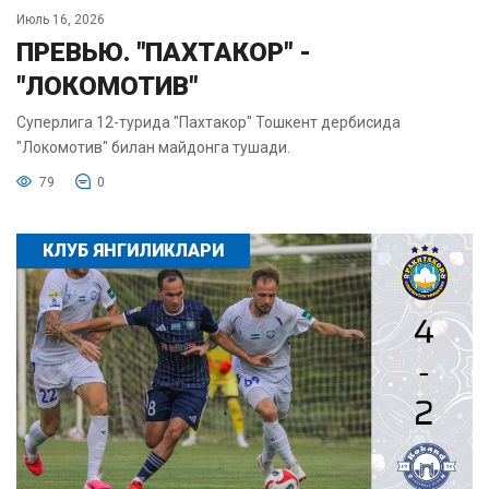
Июль 16, 2026
ПРЕВЬЮ. "ПАХТАКОР" -
"ЛОКОМОТИВ"
Суперлига 12-турида "Пахтакор" Тошкент дербисида
"Локомотив" билан майдонга тушади.
79
0
КЛУБ ЯНГИЛИКЛАРИ