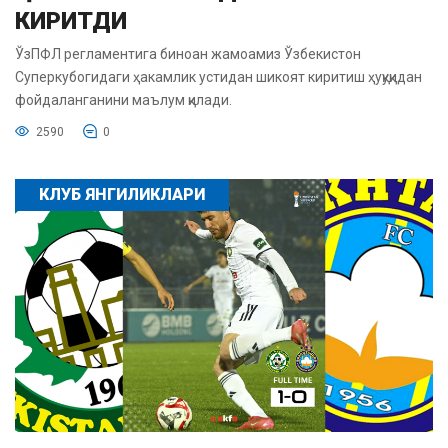
КИРИТДИ
ЎзПФЛ регламентига биноан жамоамиз Ўзбекистон
Суперкубогидаги ҳакамлик устидан шикоят киритиш ҳуқуқидан
фойдаланганини маълум қилади.
2590
0
КЛУБ ЯНГИЛИКЛАРИ