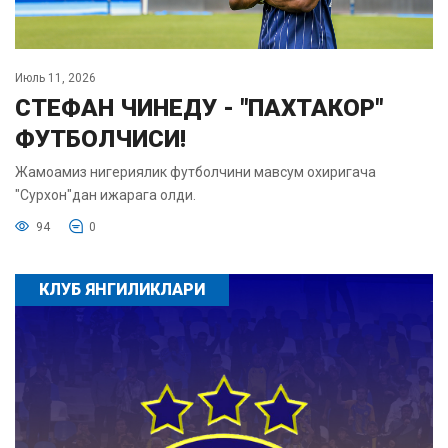
Июль 11, 2026
СТЕФАН ЧИНЕДУ - "ПАХТАКОР"
ФУТБОЛЧИСИ!
Жамоамиз нигериялик футболчини мавсум охиригача
"Сурхон"дан ижарага олди.
94
0
КЛУБ ЯНГИЛИКЛАРИ