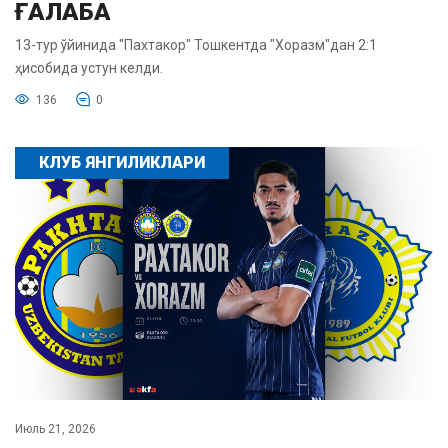
ҒАЛАБА
13-тур ўйинида "Пахтакор" Тошкентда "Хоразм"дан 2:1
ҳисобида устун келди.
136
0
КЛУБ ЯНГИЛИКЛАРИ
Июль 21, 2026