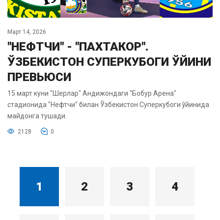
Март 14, 2026
"НЕФТЧИ" - "ПАХТАКОР".
ЎЗБЕКИСТОН СУПЕРКУБОГИ ЎЙИНИ
ПРЕВЬЮСИ
15 март куни "Шерлар" Андижондаги "Бобур Арена"
стадионида "Нефтчи" билан Ўзбекистон Суперкубоги ўйинида
майдонга тушади.
2128
0
1
2
3
4