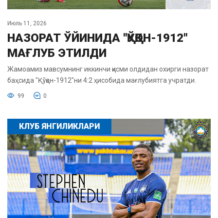
Июль 11, 2026
НАЗОРАТ ЎЙИНИДА "ҚЎҚОН-1912"
МАҒЛУБ ЭТИЛДИ
Жамоамиз мавсумнинг иккинчи қисми олдидан охирги назорат
баҳсида "Қўқон-1912"ни 4:2 ҳисобида мағлубиятга учратди.
99
0
КЛУБ ЯНГИЛИКЛАРИ