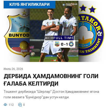
КЛУБ ЯНГИЛИКЛАРИ
Июль 26, 2026
ДЕРБИДА ҲАМДАМОВНИНГ ГОЛИ
ҒАЛАБА КЕЛТИРДИ
Тошкент дербисида "Шерлар" Достон Ҳамдамовнинг ягона
голи эвазига "Бунёдкор"дан устун келди.
112
0