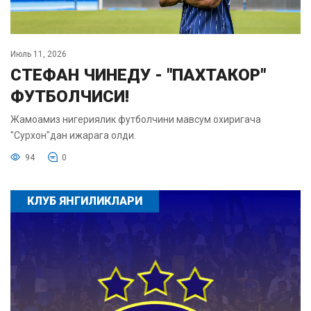
Июль 11, 2026
СТЕФАН ЧИНЕДУ - "ПАХТАКОР"
ФУТБОЛЧИСИ!
Жамоамиз нигериялик футболчини мавсум охиригача
"Сурхон"дан ижарага олди.
94
0
КЛУБ ЯНГИЛИКЛАРИ