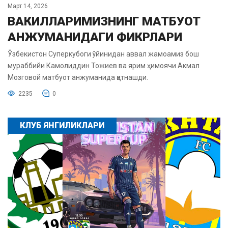
Март 14, 2026
ВАКИЛЛАРИМИЗНИНГ МАТБУОТ
АНЖУМАНИДАГИ ФИКРЛАРИ
Ўзбекистон Суперкубоги ўйинидан аввал жамоамиз бош
мураббийи Камолиддин Тожиев ва ярим ҳимоячи Акмал
Мозговой матбуот анжуманида қатнашди.
2235
0
КЛУБ ЯНГИЛИКЛАРИ