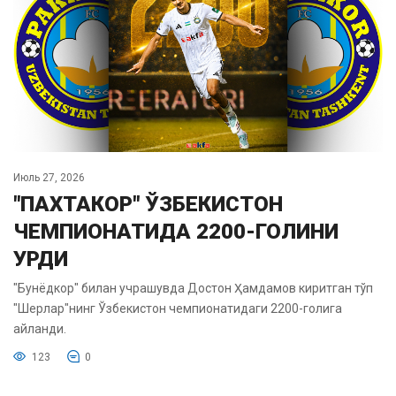
Июль 27, 2026
"ПАХТАКОР" ЎЗБЕКИСТОН
ЧЕМПИОНАТИДА 2200-ГОЛИНИ
УРДИ
"Бунёдкор" билан учрашувда Достон Ҳамдамов киритган тўп
"Шерлар"нинг Ўзбекистон чемпионатидаги 2200-голига
айланди.
123
0