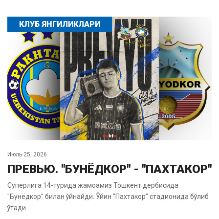
КЛУБ ЯНГИЛИКЛАРИ
Июль 25, 2026
ПРЕВЬЮ. "БУНЁДКОР" - "ПАХТАКОР"
Суперлига 14-турида жамоамиз Тошкент дербисида
"Бунёдкор" билан ўйнайди. Ўйин "Пахтакор" стадионида бўлиб
ўтади.