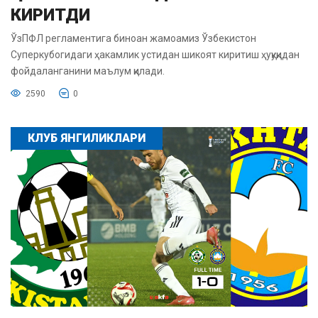
КИРИТДИ
ЎзПФЛ регламентига биноан жамоамиз Ўзбекистон
Суперкубогидаги ҳакамлик устидан шикоят киритиш ҳуқуқидан
фойдаланганини маълум қилади.
2590
0
КЛУБ ЯНГИЛИКЛАРИ