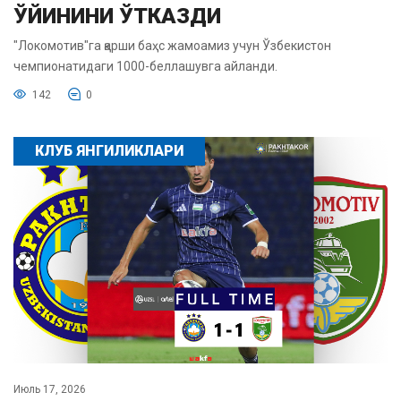
ЎЙИНИНИ ЎТКАЗДИ
"Локомотив"га қарши баҳс жамоамиз учун Ўзбекистон
чемпионатидаги 1000-беллашувга айланди.
142
0
КЛУБ ЯНГИЛИКЛАРИ
Июль 17, 2026