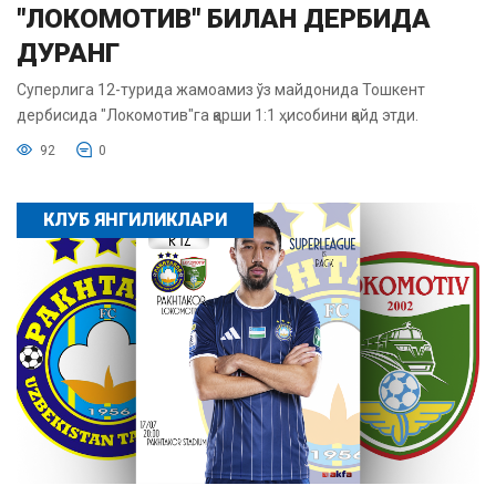
"ЛОКОМОТИВ" БИЛАН ДЕРБИДА
ДУРАНГ
Суперлига 12-турида жамоамиз ўз майдонида Тошкент
дербисида "Локомотив"га қарши 1:1 ҳисобини қайд этди.
92
0
КЛУБ ЯНГИЛИКЛАРИ