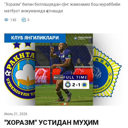
"Хоразм" билан беллашувдан сўнг жамоамиз бош мураббийи
матбуот анжуманида қатнашди.
143
0
КЛУБ ЯНГИЛИКЛАРИ
Июль 21, 2026
"ХОРАЗМ" УСТИДАН МУҲИМ