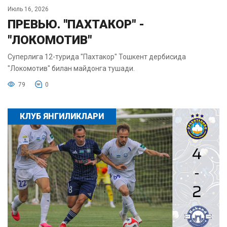
Июль 16, 2026
ПРЕВЬЮ. "ПАХТАКОР" -
"ЛОКОМОТИВ"
Суперлига 12-турида "Пахтакор" Тошкент дербисида
"Локомотив" билан майдонга тушади.
79
0
КЛУБ ЯНГИЛИКЛАРИ