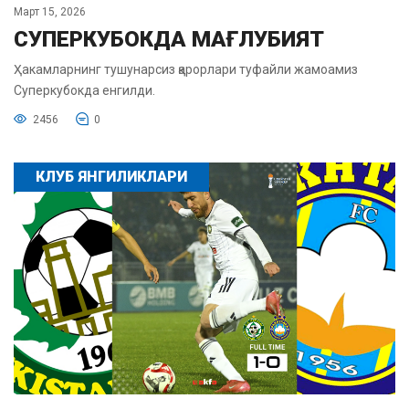
Март 15, 2026
СУПЕРКУБОКДА МАҒЛУБИЯТ
Ҳакамларнинг тушунарсиз қарорлари туфайли жамоамиз
Суперкубокда енгилди.
2456
0
КЛУБ ЯНГИЛИКЛАРИ