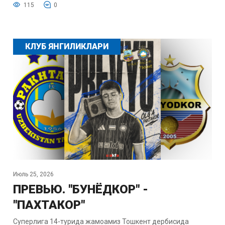
115
0
КЛУБ ЯНГИЛИКЛАРИ
Июль 25, 2026
ПРЕВЬЮ. "БУНЁДКОР" -
"ПАХТАКОР"
Суперлига 14-турида жамоамиз Тошкент дербисида