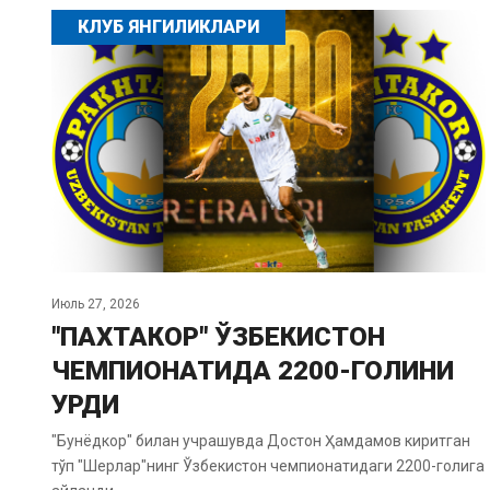
КЛУБ ЯНГИЛИКЛАРИ
Июль 27, 2026
"ПАХТАКОР" ЎЗБЕКИСТОН
ЧЕМПИОНАТИДА 2200-ГОЛИНИ
УРДИ
"Бунёдкор" билан учрашувда Достон Ҳамдамов киритган
тўп "Шерлар"нинг Ўзбекистон чемпионатидаги 2200-голига