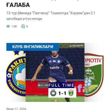
ҒАЛАБА
13-тур ўйинида "Пахтакор" Тошкентда "Хоразм"дан 2:1
ҳисобида устун келди.
138
0
КЛУБ ЯНГИЛИКЛАРИ
Июль 17, 2026