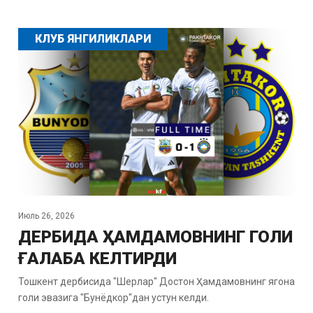
КЛУБ ЯНГИЛИКЛАРИ
Июль 26, 2026
ДЕРБИДА ҲАМДАМОВНИНГ ГОЛИ
ҒАЛАБА КЕЛТИРДИ
Тошкент дербисида "Шерлар" Достон Ҳамдамовнинг ягона
голи эвазига "Бунёдкор"дан устун келди.