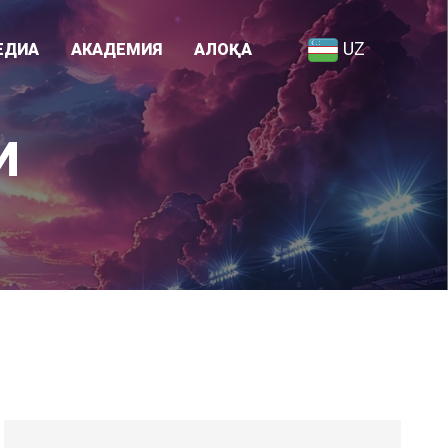
UZ
ЕДИА
АКАДЕМИЯ
АЛОҚА
Академия ҳақида
И
я
Ходимлар рўйхати