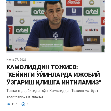
Июль 27, 2026
КАМОЛИДДИН ТОЖИЕВ:
"КЕЙИНГИ ЎЙИНЛАРДА ИЖОБИЙ
ЎЗГАРИШ ҚИЛИШГА ИНТИЛАМИЗ"
Тошкент дербисидан сўнг Камолиддин Тожиев матбуот
анжуманида қатнашди.
117
0