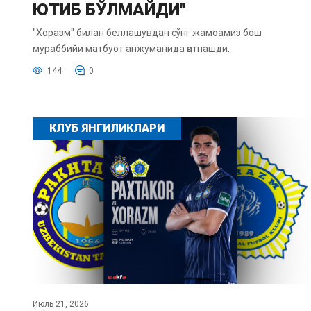
ЮТИБ БЎЛМАЙДИ"
"Хоразм" билан беллашувдан сўнг жамоамиз бош
мураббийи матбуот анжуманида қатнашди.
144
0
КЛУБ ЯНГИЛИКЛАРИ
Июль 21, 2026