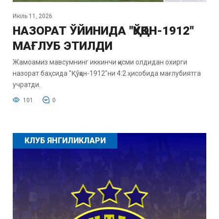
Июль 11, 2026
НАЗОРАТ ЎЙИНИДА "ҚЎҚОН-1912"
МАҒЛУБ ЭТИЛДИ
Жамоамиз мавсумнинг иккинчи қисми олдидан охирги
назорат баҳсида "Қўқон-1912"ни 4:2 ҳисобида мағлубиятга
учратди.
101
0
КЛУБ ЯНГИЛИКЛАРИ