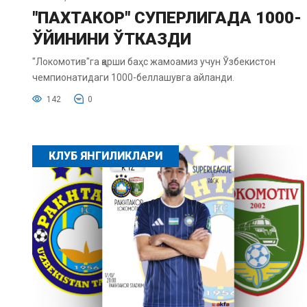
"ПАХТАКОР" СУПЕРЛИГАДА 1000-
ЎЙИНИНИ ЎТКАЗДИ
"Локомотив"га қарши баҳс жамоамиз учун Ўзбекистон
чемпионатидаги 1000-беллашувга айланди.
142
0
КЛУБ ЯНГИЛИКЛАРИ