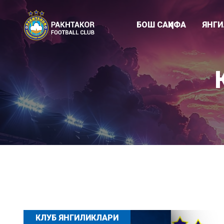
БОШ САҲИФА
ЯНГ
Клуб янгиликл
"ПАХТАКОР-79
Академия
КЛУБ ЯНГИЛИКЛАРИ