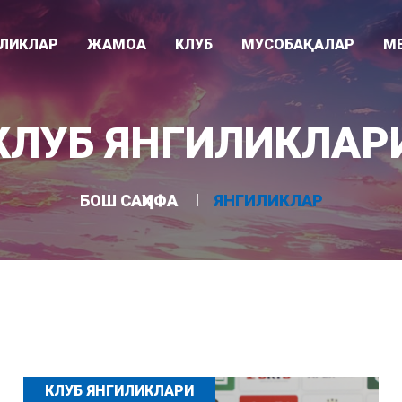
ИЛИКЛАР
ЖАМОА
КЛУБ
МУСОБАҚАЛАР
М
Видео
ари
Раҳбарият
Клуб тарихи
Суперлига
КЛУБ ЯНГИЛИКЛАР
Фотогалере
"
Мураббийлар
Клуб ҳақида
Ўзбекистон кубоги
Асосий жамоа
Ютуқлар
Осиё Чемпионлар Лигаси
БОШ САҲИФА
ЯНГИЛИКЛАР
Ëшлар жамоаси
Стадион
U-21 лигаси
КЛУБ ЯНГИЛИКЛАРИ