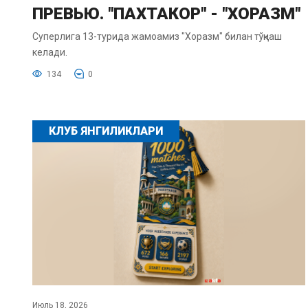
ПРЕВЬЮ. "ПАХТАКОР" - "ХОРАЗМ"
Суперлига 13-турида жамоамиз "Хоразм" билан тўқнаш
келади.
134
0
КЛУБ ЯНГИЛИКЛАРИ
Июль 18, 2026