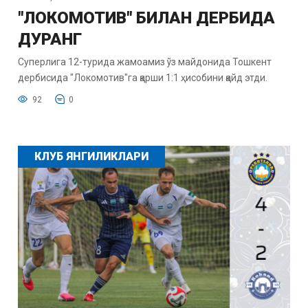
"ЛОКОМОТИВ" БИЛАН ДЕРБИДА
ДУРАНГ
Суперлига 12-турида жамоамиз ўз майдонида Тошкент
дербисида "Локомотив"га қарши 1:1 ҳисобини қайд этди.
92
0
КЛУБ ЯНГИЛИКЛАРИ