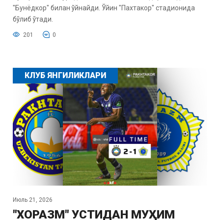
"Бунёдкор" билан ўйнайди. Ўйин "Пахтакор" стадионида
бўлиб ўтади.
201
0
КЛУБ ЯНГИЛИКЛАРИ
Июль 21, 2026
"ХОРАЗМ" УСТИДАН МУҲИМ