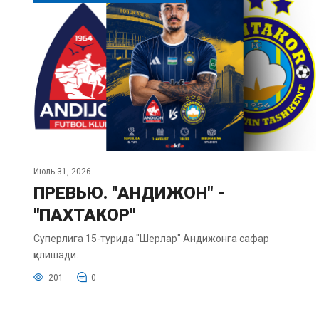
Июль 31, 2026
ПРЕВЬЮ. "АНДИЖОН" -
"ПАХТАКОР"
Суперлига 15-турида "Шерлар" Андижонга сафар
қилишади.
201
0