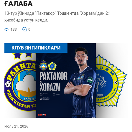
ҒАЛАБА
13-тур ўйинида "Пахтакор" Тошкентда "Хоразм"дан 2:1
ҳисобида устун келди.
133
0
КЛУБ ЯНГИЛИКЛАРИ
Июль 21, 2026