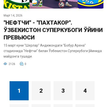
Март 14, 2026
"НЕФТЧИ" - "ПАХТАКОР".
ЎЗБЕКИСТОН СУПЕРКУБОГИ ЎЙИНИ
ПРЕВЬЮСИ
15 март куни "Шерлар" Андижондаги "Бобур Арена"
стадионида "Нефтчи" билан Ўзбекистон Суперкубоги ўйинида
майдонга тушади.
2126
0
1
2
3
4