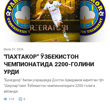
Июль 27, 2026
"ПАХТАКОР" ЎЗБЕКИСТОН
ЧЕМПИОНАТИДА 2200-ГОЛИНИ
УРДИ
"Бунёдкор" билан учрашувда Достон Ҳамдамов киритган тўп
"Шерлар"нинг Ўзбекистон чемпионатидаги 2200-голига
айланди.
119
0