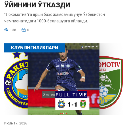
ЎЙИНИНИ ЎТКАЗДИ
"Локомотив"га қарши баҳс жамоамиз учун Ўзбекистон
чемпионатидаги 1000-беллашувга айланди.
138
0
КЛУБ ЯНГИЛИКЛАРИ
Июль 17, 2026