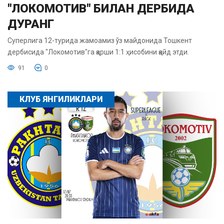
"ЛОКОМОТИВ" БИЛАН ДЕРБИДА
ДУРАНГ
Суперлига 12-турида жамоамиз ўз майдонида Тошкент
дербисида "Локомотив"га қарши 1:1 ҳисобини қайд этди.
91
0
КЛУБ ЯНГИЛИКЛАРИ