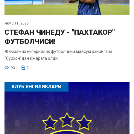
Июль 11, 2026
СТЕФАН ЧИНЕДУ - "ПАХТАКОР"
ФУТБОЛЧИСИ!
Жамоамиз нигериялик футболчини мавсум охиригача
"Сурхон"дан ижарага олди.
93
0
КЛУБ ЯНГИЛИКЛАРИ