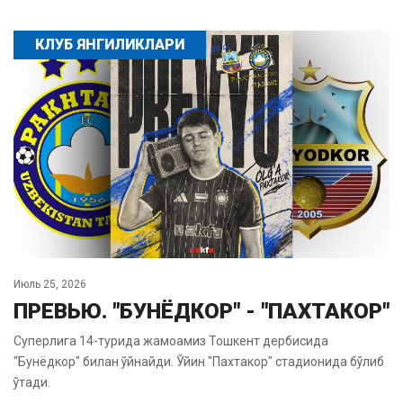
КЛУБ ЯНГИЛИКЛАРИ
Июль 25, 2026
ПРЕВЬЮ. "БУНЁДКОР" - "ПАХТАКОР"
Суперлига 14-турида жамоамиз Тошкент дербисида
"Бунёдкор" билан ўйнайди. Ўйин "Пахтакор" стадионида бўлиб
ўтади.