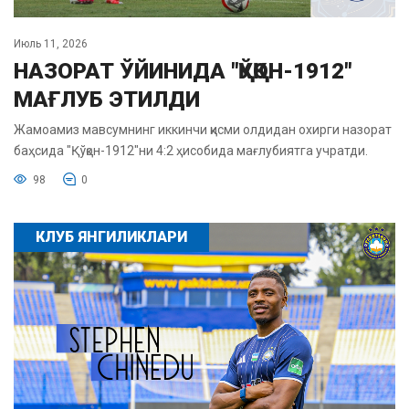
Июль 11, 2026
НАЗОРАТ ЎЙИНИДА "ҚЎҚОН-1912"
МАҒЛУБ ЭТИЛДИ
Жамоамиз мавсумнинг иккинчи қисми олдидан охирги назорат
баҳсида "Қўқон-1912"ни 4:2 ҳисобида мағлубиятга учратди.
98
0
КЛУБ ЯНГИЛИКЛАРИ