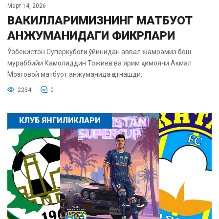
Март 14, 2026
ВАКИЛЛАРИМИЗНИНГ МАТБУОТ
АНЖУМАНИДАГИ ФИКРЛАРИ
Ўзбекистон Суперкубоги ўйинидан аввал жамоамиз бош
мураббийи Камолиддин Тожиев ва ярим ҳимоячи Акмал
Мозговой матбуот анжуманида қатнашди.
2234
0
КЛУБ ЯНГИЛИКЛАРИ