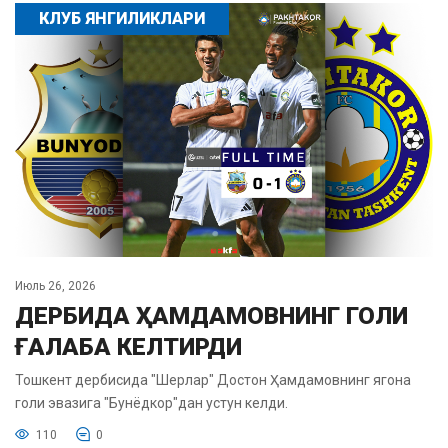
КЛУБ ЯНГИЛИКЛАРИ
Июль 26, 2026
ДЕРБИДА ҲАМДАМОВНИНГ ГОЛИ
ҒАЛАБА КЕЛТИРДИ
Тошкент дербисида "Шерлар" Достон Ҳамдамовнинг ягона
голи эвазига "Бунёдкор"дан устун келди.
110
0