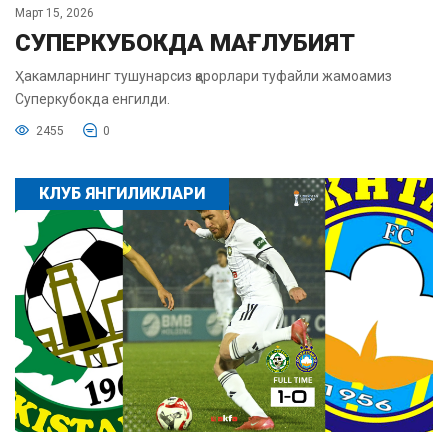
Март 15, 2026
СУПЕРКУБОКДА МАҒЛУБИЯТ
Ҳакамларнинг тушунарсиз қарорлари туфайли жамоамиз
Суперкубокда енгилди.
2455
0
КЛУБ ЯНГИЛИКЛАРИ