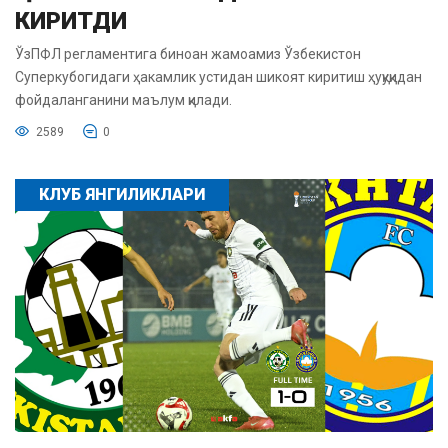
КИРИТДИ
ЎзПФЛ регламентига биноан жамоамиз Ўзбекистон
Суперкубогидаги ҳакамлик устидан шикоят киритиш ҳуқуқидан
фойдаланганини маълум қилади.
2589
0
КЛУБ ЯНГИЛИКЛАРИ