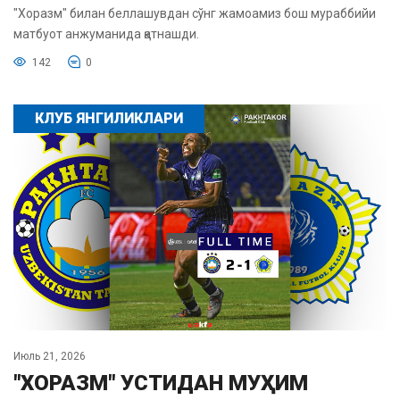
"Хоразм" билан беллашувдан сўнг жамоамиз бош мураббийи
матбуот анжуманида қатнашди.
142
0
КЛУБ ЯНГИЛИКЛАРИ
Июль 21, 2026
"ХОРАЗМ" УСТИДАН МУҲИМ