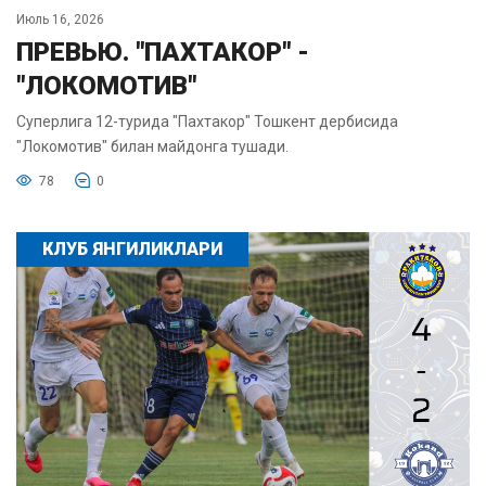
Июль 16, 2026
ПРЕВЬЮ. "ПАХТАКОР" -
"ЛОКОМОТИВ"
Суперлига 12-турида "Пахтакор" Тошкент дербисида
"Локомотив" билан майдонга тушади.
78
0
КЛУБ ЯНГИЛИКЛАРИ