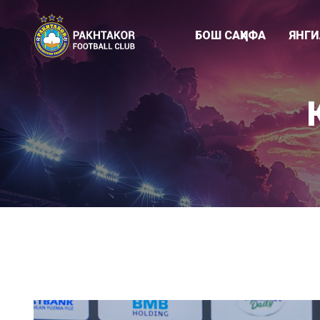
БОШ САҲИФА
ЯНГ
Клуб янгиликл
"ПАХТАКОР-79
Академия