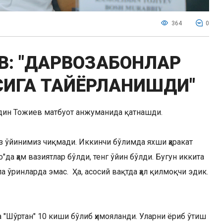
364
0
: "ДАРВОЗАБОНЛАР
СИГА ТАЙЁРЛАНИШДИ"
дин Тожиев матбуот анжуманида қатнашди.
з ўйинимиз чиқмади. Иккинчи бўлимда яхши ҳаракат
"да ҳам вазиятлар бўлди, тенг ўйин бўлди. Бугун иккита
а ўринларда эмас. Ҳа, асосий вақтда ҳал қилмоқчи эдик.
а "Шўртан" 10 киши бўлиб ҳимояланди. Уларни ёриб ўтиш