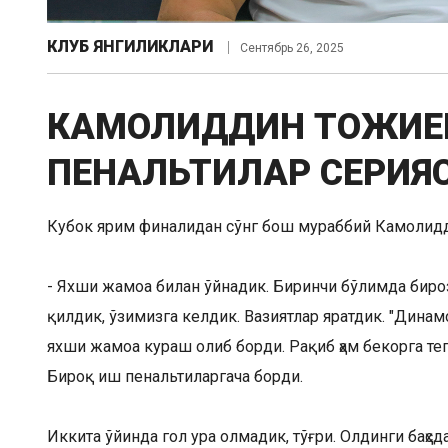
КЛУБ ЯНГИЛИКЛАРИ
Сентябрь 26, 2025
КАМОЛИДДИН ТОЖИЕВ
ПЕНАЛЬТИЛАР СЕРИЯ
Кубок ярим финалидан сўнг бош мураббий Камолид
- Яхши жамоа билан ўйнадик. Биринчи бўлимда биро
қилдик, ўзимизга келдик. Вазиятлар яратдик. "Динамо
яхши жамоа кураш олиб борди. Рақиб ҳам бекорга теп
Бироқ иш пенальтиларгача борди.
Иккита ўйинда гол ура олмадик, тўғри. Олдинги баҳсд