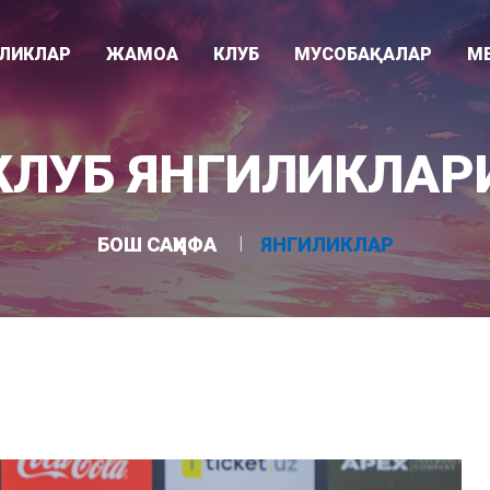
ИЛИКЛАР
ЖАМОА
КЛУБ
МУСОБАҚАЛАР
М
Видео
ари
Раҳбарият
Клуб тарихи
Суперлига
КЛУБ ЯНГИЛИКЛАР
Фотогалере
"
Мураббийлар
Клуб ҳақида
Ўзбекистон кубоги
Асосий жамоа
Ютуқлар
Осиё Чемпионлар Лигаси
БОШ САҲИФА
ЯНГИЛИКЛАР
Ëшлар жамоаси
Стадион
U-21 лигаси