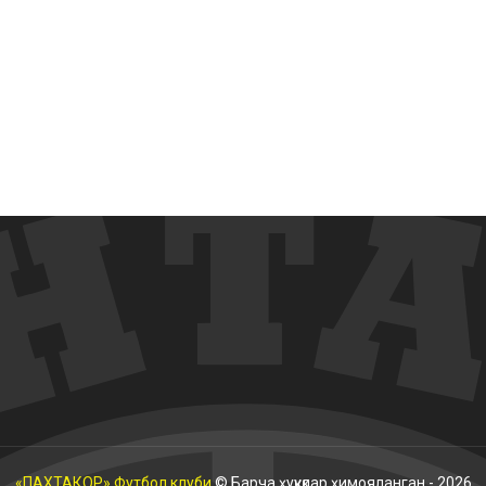
«ПАХТАКОР» Футбол клуби
© Барча ҳуқуқлар ҳимояланган - 2026