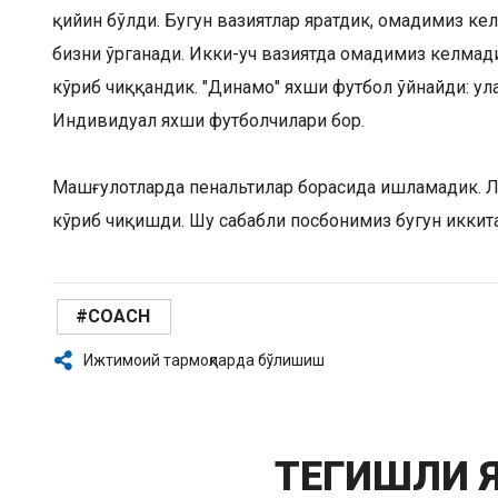
қийин бўлди. Бугун вазиятлар яратдик, омадимиз кел
бизни ўрганади. Икки-уч вазиятда омадимиз келмади
кўриб чиққандик. "Динамо" яхши футбол ўйнайди: улар
Индивидуал яхши футболчилари бор.
Машғулотларда пенальтилар борасида ишламадик. Л
кўриб чиқишди. Шу сабабли посбонимиз бугун иккит
#COACH
Ижтимоий тармоқларда бўлишиш
ТЕГИШЛИ 