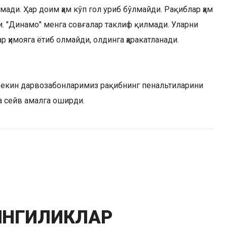
мади. Ҳар доим ҳам кўп гол уриб бўлмайди. Рақиблар ҳам
. "Динамо" менга совғалар таклиф қилмади. Уларни
 ҳимояга ётиб олмайди, олдинга ҳаракатланади.
екин дарвозабонларимиз рақибнинг пенальтиларини
а сейв амалга оширди.
ЯНГИЛИКЛАР