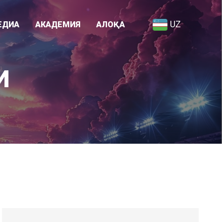
UZ
ЕДИА
АКАДЕМИЯ
АЛОҚА
Академия ҳақида
И
я
Ходимлар рўйхати