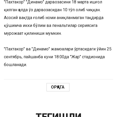
"Пахтакор" "Динамо" дарвозасини 18 марта ишғол
қилган ҳолда ўз дарвозасидан 10 тўп олиб чиққан.
Асосий вақтда ғолиб номи аниқланмаган тақдирда
қўшимча икки бўлим ва пенальтилар сериясига
мурожаат қилиниши мумкин.
"Пахтакор" ва "Динамо" жамоалари ўртасидаги ўйин 25
сентябрь, пайшанба куни 18:00да "Жар" стадионида
бошланади.
ОРҚАГА