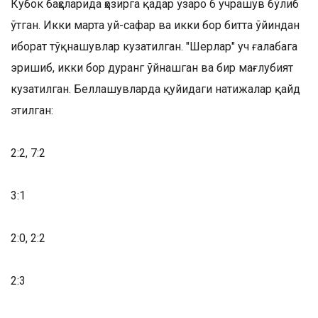
Кубок баҳсларида ҳозирга қадар ўзаро 6 учрашув бўлиб
ўтган. Икки марта уй-сафар ва икки бор битта ўйиндан
иборат тўқнашувлар кузатилган. "Шерлар" уч ғалабага
эришиб, икки бор дуранг ўйнашган ва бир мағлубият
кузатилган. Беллашувларда қуйидаги натижалар қайд
этилган:
2:2, 7:2
3:1
2:0, 2:2
2:3