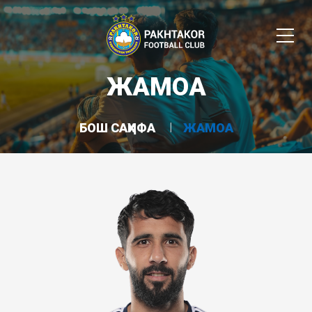
ЖАМОА
БОШ САҲИФА
ЖАМОА