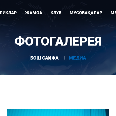
ИЛИКЛАР
ЖАМОА
КЛУБ
МУСОБАҚАЛАР
М
Видео
ари
Раҳбарият
Клуб тарихи
Суперлига
ФОТОГАЛЕРЕЯ
Фотогалере
"
Мураббийлар
Клуб ҳақида
Ўзбекистон кубоги
Асосий жамоа
Ютуқлар
Осиё Чемпионлар Лигаси
БОШ САҲИФА
МЕДИА
Ëшлар жамоаси
Стадион
U-21 лигаси