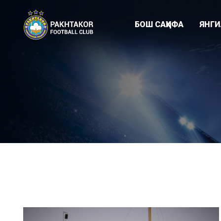
БОШ САҲИФА
ЯНГ
Клуб янгиликл
"ПАХТАКОР-79
Академия