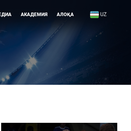
UZ
ЕДИА
АКАДЕМИЯ
АЛОҚА
Академия ҳақида
я
Ходимлар рўйхати