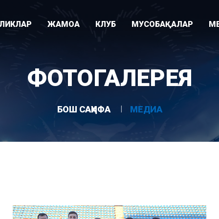
ИЛИКЛАР
ЖАМОА
КЛУБ
МУСОБАҚАЛАР
М
Видео
ари
Раҳбарият
Клуб тарихи
Суперлига
ФОТОГАЛЕРЕЯ
Фотогалере
"
Мураббийлар
Клуб ҳақида
Ўзбекистон кубоги
Асосий жамоа
Ютуқлар
Осиё Чемпионлар Лигаси
БОШ САҲИФА
МЕДИА
Ëшлар жамоаси
Стадион
U-21 лигаси