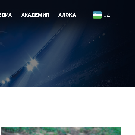
UZ
ЕДИА
АКАДЕМИЯ
АЛОҚА
Академия ҳақида
я
Ходимлар рўйхати