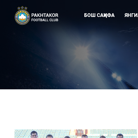
БОШ САҲИФА
ЯНГ
Клуб янгиликл
"ПАХТАКОР-79
Академия