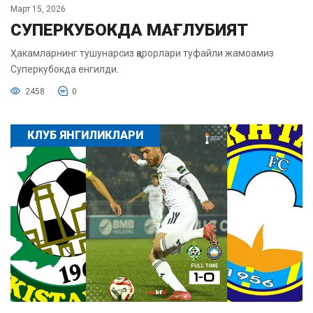
Март 15, 2026
СУПЕРКУБОКДА МАҒЛУБИЯТ
Ҳакамларнинг тушунарсиз қарорлари туфайли жамоамиз
Суперкубокда енгилди.
2458
0
КЛУБ ЯНГИЛИКЛАРИ