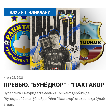
КЛУБ ЯНГИЛИКЛАРИ
Июль 25, 2026
ПРЕВЬЮ. "БУНЁДКОР" - "ПАХТАКОР"
Суперлига 14-турида жамоамиз Тошкент дербисида
"Бунёдкор" билан ўйнайди. Ўйин "Пахтакор" стадионида бўлиб
ўтади.