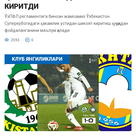
КИРИТДИ
ЎзПФЛ регламентига биноан жамоамиз Ўзбекистон
Суперкубогидаги ҳакамлик устидан шикоят киритиш ҳуқуқидан
фойдаланганини маълум қилади.
2593
0
КЛУБ ЯНГИЛИКЛАРИ