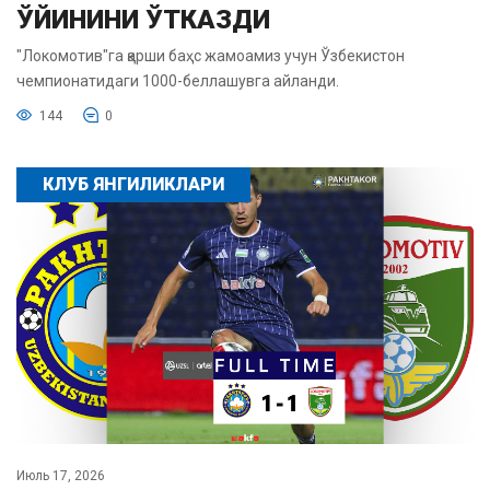
ЎЙИНИНИ ЎТКАЗДИ
"Локомотив"га қарши баҳс жамоамиз учун Ўзбекистон
чемпионатидаги 1000-беллашувга айланди.
144
0
КЛУБ ЯНГИЛИКЛАРИ
Июль 17, 2026