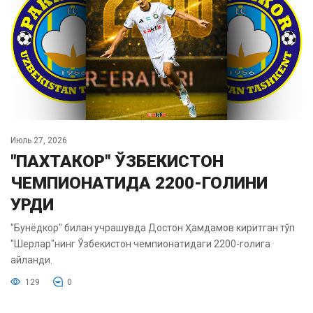
Июль 27, 2026
"ПАХТАКОР" ЎЗБЕКИСТОН
ЧЕМПИОНАТИДА 2200-ГОЛИНИ
УРДИ
"Бунёдкор" билан учрашувда Достон Ҳамдамов киритган тўп
"Шерлар"нинг Ўзбекистон чемпионатидаги 2200-голига
айланди.
129
0