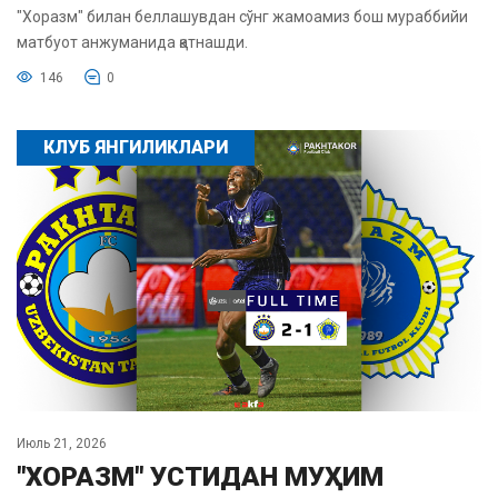
"Хоразм" билан беллашувдан сўнг жамоамиз бош мураббийи
матбуот анжуманида қатнашди.
146
0
КЛУБ ЯНГИЛИКЛАРИ
Июль 21, 2026
"ХОРАЗМ" УСТИДАН МУҲИМ