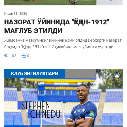
Июль 11, 2026
НАЗОРАТ ЎЙИНИДА "ҚЎҚОН-1912"
МАҒЛУБ ЭТИЛДИ
Жамоамиз мавсумнинг иккинчи қисми олдидан охирги назорат
баҳсида "Қўқон-1912"ни 4:2 ҳисобида мағлубиятга учратди.
102
0
КЛУБ ЯНГИЛИКЛАРИ