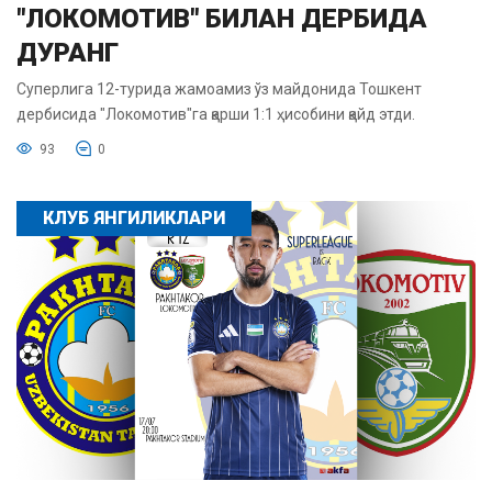
"ЛОКОМОТИВ" БИЛАН ДЕРБИДА
ДУРАНГ
Суперлига 12-турида жамоамиз ўз майдонида Тошкент
дербисида "Локомотив"га қарши 1:1 ҳисобини қайд этди.
93
0
КЛУБ ЯНГИЛИКЛАРИ