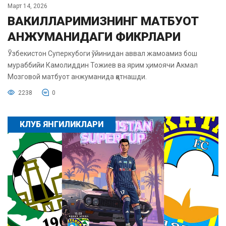
Март 14, 2026
ВАКИЛЛАРИМИЗНИНГ МАТБУОТ
АНЖУМАНИДАГИ ФИКРЛАРИ
Ўзбекистон Суперкубоги ўйинидан аввал жамоамиз бош
мураббийи Камолиддин Тожиев ва ярим ҳимоячи Акмал
Мозговой матбуот анжуманида қатнашди.
2238
0
КЛУБ ЯНГИЛИКЛАРИ