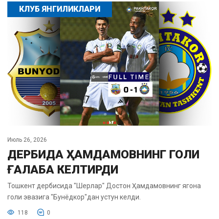
КЛУБ ЯНГИЛИКЛАРИ
Июль 26, 2026
ДЕРБИДА ҲАМДАМОВНИНГ ГОЛИ
ҒАЛАБА КЕЛТИРДИ
Тошкент дербисида "Шерлар" Достон Ҳамдамовнинг ягона
голи эвазига "Бунёдкор"дан устун келди.
118
0