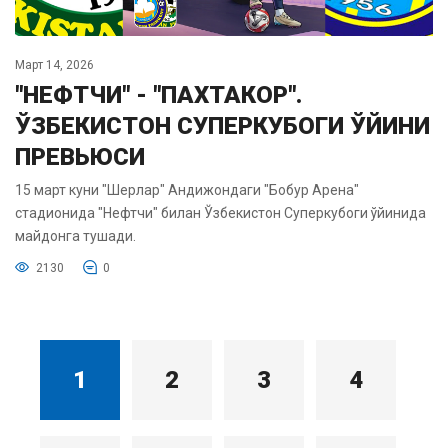
Март 14, 2026
"НЕФТЧИ" - "ПАХТАКОР".
ЎЗБЕКИСТОН СУПЕРКУБОГИ ЎЙИНИ
ПРЕВЬЮСИ
15 март куни "Шерлар" Андижондаги "Бобур Арена"
стадионида "Нефтчи" билан Ўзбекистон Суперкубоги ўйинида
майдонга тушади.
2130
0
1
2
3
4