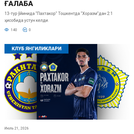
ҒАЛАБА
13-тур ўйинида "Пахтакор" Тошкентда "Хоразм"дан 2:1
ҳисобида устун келди.
140
0
КЛУБ ЯНГИЛИКЛАРИ
Июль 21, 2026