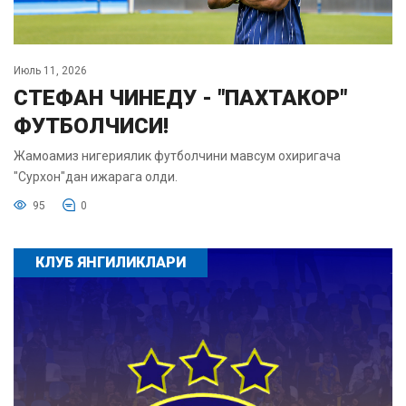
Июль 11, 2026
СТЕФАН ЧИНЕДУ - "ПАХТАКОР"
ФУТБОЛЧИСИ!
Жамоамиз нигериялик футболчини мавсум охиригача
"Сурхон"дан ижарага олди.
95
0
КЛУБ ЯНГИЛИКЛАРИ